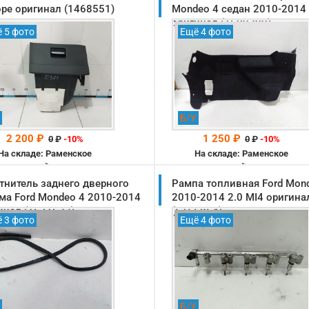
оре оригинал (1468551)
Mondeo 4 седан 2010-2014
оригинал (1609399)
 5 фото
Ещё 4 фото
Б/У
2 200 ₽
1 250 ₽
0
₽
-10%
0
₽
-10%
На складе: Раменское
На складе: Раменское
-->
-->
тнитель заднего дверного
Рампа топливная Ford Mon
ма Ford Mondeo 4 2010-2014
2010-2014 2.0 MI4 оригина
инал (1671633)
(5155854)
 3 фото
Ещё 4 фото
Б/У