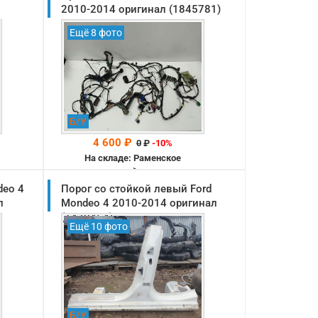
2010-2014 оригинал (1845781)
Ещё 8 фото
Б/У
4 600 ₽
0
₽
-10%
На складе: Раменское
-->
deo 4
Порог со стойкой левый Ford
л
Mondeo 4 2010-2014 оригинал
(1470454)
Ещё 10 фото
Б/У