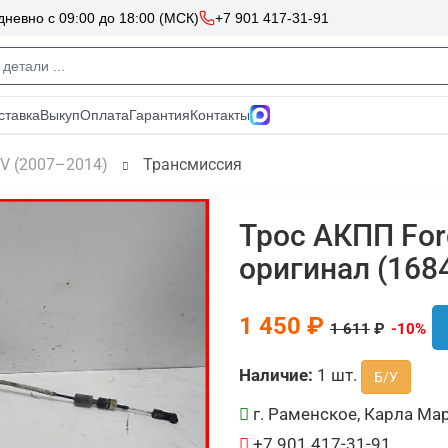
IV (2007–2014)
Трансмиссия
Трос АКПП For
оригинал (168
1 450 ₽
1 611
₽
-10%
Наличие:
1 шт.
Б/У
г. Раменское, Карла Мар
+7 901 417-31-91