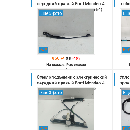
передний правый Ford Mondeo 4
в сб
2010-2014 оригинал (1713964)
Ещё 5 фото
Ещё
Б/У
Б/У
850 ₽
0
₽
-10%
На складе: Раменское
-->
Стеклоподъемник электрический
Упло
передний правый Ford Mondeo 4
прое
2010-2014 в сборе оригинал
ориг
Ещё 3 фото
Ещё
(1803914)
Б/У
Б/У