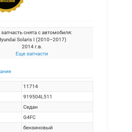
 запчасть снята с автомобиля:
yundai Solaris I (2010–2017)
2014 г.в.
Еще запчасти
сание
11714
919504L511
Седан
G4FC
бензиновый