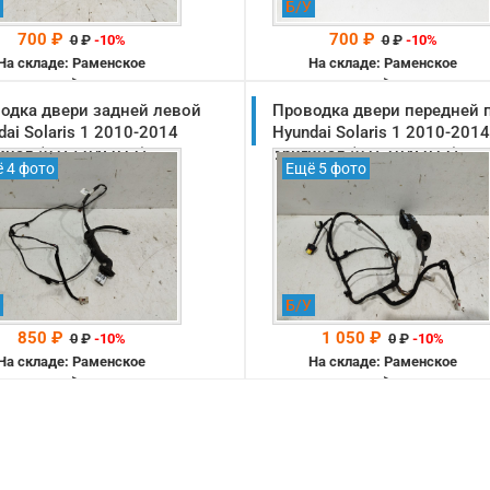
Б/У
700 ₽
700 ₽
0
₽
-10%
0
₽
-10%
На складе: Раменское
На складе: Раменское
-->
-->
одка двери задней левой
Проводка двери передней 
dai Solaris 1 2010-2014
Hyundai Solaris 1 2010-2014
инал (916504L011)
оригинал (916104L011)
 4 фото
Ещё 5 фото
Б/У
850 ₽
1 050 ₽
0
₽
-10%
0
₽
-10%
На складе: Раменское
На складе: Раменское
-->
-->