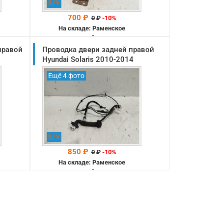
Б/У
700 ₽
0
₽
-10%
На складе: Раменское
-->
правой
Проводка двери задней правой
Hyundai Solaris 2010-2014
оригинал (916604L011)
Ещё 4 фото
Б/У
850 ₽
0
₽
-10%
На складе: Раменское
-->