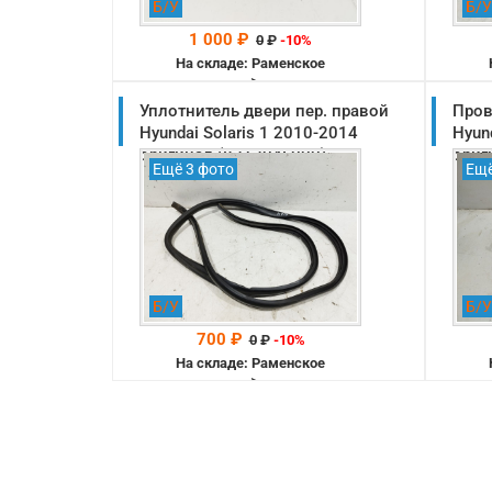
Б/У
Б/У
1 000 ₽
0
₽
-10%
На складе: Раменское
-->
Уплотнитель двери пер. правой
Пров
Hyundai Solaris 1 2010-2014
Hyun
оригинал (821204L000)
ориг
Ещё 3 фото
Ещё
Б/У
Б/У
700 ₽
0
₽
-10%
На складе: Раменское
-->