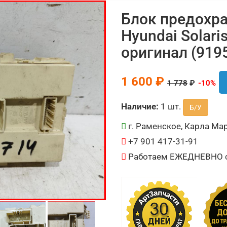
Блок предохр
Hyundai Solari
оригинал (919
1 600 ₽
1 778
₽
-10%
Наличие:
1 шт.
Б/У
г. Раменское, Карла Мар
+7 901 417-31-91
Работаем ЕЖЕДНЕВНО с 