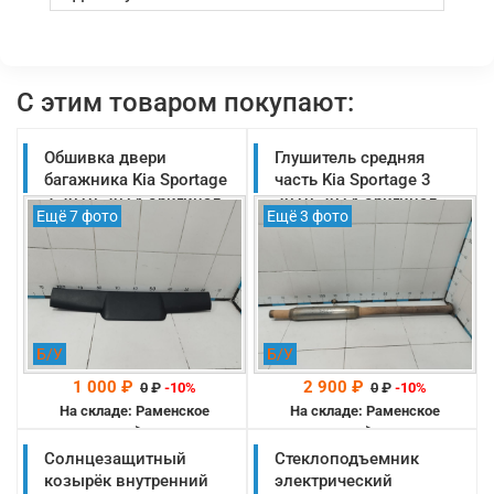
С этим товаром покупают:
Обшивка двери
Глушитель средняя
багажника Kia Sportage
часть Kia Sportage 3
3 2010-2014 оригинал
2010-2014 оригинал
Ещё 7 фото
Ещё 3 фото
(817603U000WK)
(286502S100)
Б/У
Б/У
1 000 ₽
2 900 ₽
0
₽
-10%
0
₽
-10%
На складе: Раменское
На складе: Раменское
-->
-->
Солнцезащитный
Стеклоподъемник
козырёк внутренний
электрический