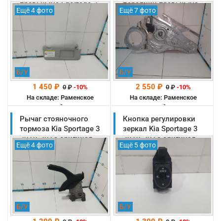
правый Kia Sportage 3
передний правый Kia
Ещё 4 фото
Ещё 7 фото
2010-2014 оригинал
Sportage 3 2010-2014
(852203W260ED)
оригинал (824813U000)
Б/У
Б/У
1 450 ₽
2 550 ₽
0
₽
-10%
0
₽
-10%
На складе: Раменское
На складе: Раменское
-->
-->
Рычаг стояночного
Кнопка регулировки
тормоза Kia Sportage 3
зеркал Kia Sportage 3
2010-2014 оригинал
2010-2014 оригинал
Ещё 4 фото
Ещё 5 фото
(597103W000WK)
(935703W400WK)
Б/У
Б/У