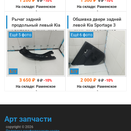
1 200 ₽
1 300 ₽
0
₽
-10%
0
₽
-10%
На складе: Раменское
На складе: Раменское
-->
-->
Рычаг задний
Обшивка двери задней
продольный левый Kia
левой Kia Sportage 3
Sportage 3 2010-2014
2010-2014 оригинал
Ещё 5 фото
Ещё 6 фото
оригинал (552703W050)
(833073U020XI)
Б/У
Б/У
3 650 ₽
2 000 ₽
0
₽
-10%
0
₽
-10%
На складе: Раменское
На складе: Раменское
-->
-->
Арт запчасти
copyright © 2026
Политика конфиденциальности