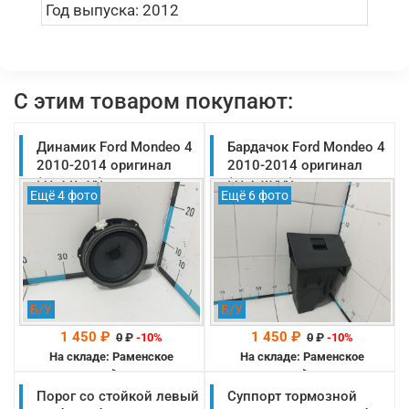
Год выпуска:
2012
С этим товаром покупают:
Динамик Ford Mondeo 4
Бардачок Ford Mondeo 4
2010-2014 оригинал
2010-2014 оригинал
(1527634)
(1513844)
Ещё 4 фото
Ещё 6 фото
Б/У
Б/У
1 450 ₽
1 450 ₽
0
₽
-10%
0
₽
-10%
На складе: Раменское
На складе: Раменское
-->
-->
Порог со стойкой левый
Суппорт тормозной