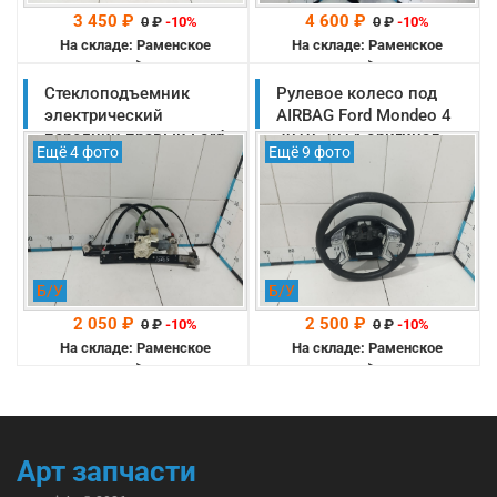
3 450 ₽
4 600 ₽
0
₽
-10%
0
₽
-10%
На складе: Раменское
На складе: Раменское
-->
-->
Стеклоподъемник
Рулевое колесо под
электрический
AIRBAG Ford Mondeo 4
передний правый Ford
2010-2014 оригинал
Ещё 4 фото
Ещё 9 фото
Mondeo 4 2010-2014
(1677409)
оригинал (1881203)
Б/У
Б/У
2 050 ₽
2 500 ₽
0
₽
-10%
0
₽
-10%
На складе: Раменское
На складе: Раменское
-->
-->
Арт запчасти