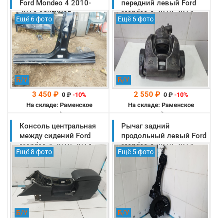
Ford Mondeo 4 2010-
передний левый Ford
2014 оригинал
Mondeo 4 2010-2014
Ещё 6 фото
Ещё 6 фото
(1470454)
оригинал (1583140)
Б/У
Б/У
3 450 ₽
2 550 ₽
0
₽
-10%
0
₽
-10%
На складе: Раменское
На складе: Раменское
-->
-->
Консоль центральная
Рычаг задний
между сидений Ford
продольный левый Ford
Mondeo 4 2010-2014
Mondeo 4 2010-2014
Ещё 8 фото
Ещё 5 фото
оригинал (1756898)
оригинал (1858874)
Б/У
Б/У