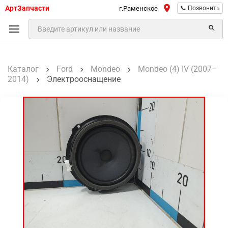
АртЗапчасти
г.Раменское
📞 Позвонить
Каталог
Ford
Mondeo
Mondeo (4) IV (2007–
2014)
Электрооснащение