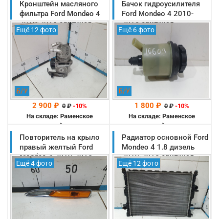
Кронштейн масляного
Бачок гидроусилителя
фильтра Ford Mondeo 4
Ford Mondeo 4 2010-
2010-2014 оригинал
2014 оригинал
Ещё 12 фото
Ещё 6 фото
(1385380)
(1852947)
Б/У
Б/У
2 900 ₽
1 800 ₽
0
₽
-10%
0
₽
-10%
На складе: Раменское
На складе: Раменское
-->
-->
Повторитель на крыло
Радиатор основной Ford
правый желтый Ford
Mondeo 4 1.8 дизель
Mondeo 4 2010-2014
2010-2014 оригинал
Ещё 4 фото
Ещё 12 фото
оригинал (1571281)
(1563251)