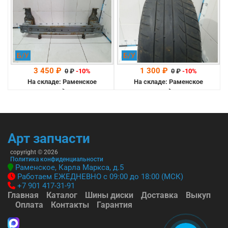
Б/У
Б/У
3 450 ₽
1 300 ₽
0
₽
-10%
0
₽
-10%
На складе: Раменское
На складе: Раменское
-->
-->
Арт запчасти
copyright © 2026
Политика конфиденциальности
Раменское, Карла Маркса, д.5
Работаем ЕЖЕДНЕВНО с 09:00 до 18:00 (МСК)
+7 901 417-31-91
Главная
Каталог
Шины диски
Доставка
Выкуп
Оплата
Контакты
Гарантия