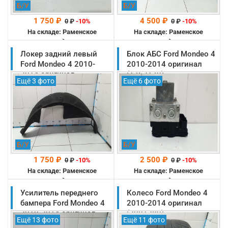
Б/У
Б/У
1 750 ₽
4 500 ₽
0
₽
-10%
0
₽
-10%
На складе: Раменское
На складе: Раменское
-->
-->
Локер задний левый
Блок АБС Ford Mondeo 4
Ford Mondeo 4 2010-
2010-2014 оригинал
2014 оригинал
(1762179)
Ещё 3 фото
Ещё 6 фото
(1812112)
Б/У
Б/У
1 750 ₽
2 500 ₽
0
₽
-10%
0
₽
-10%
На складе: Раменское
На складе: Раменское
-->
-->
Усилитель переднего
Колесо Ford Mondeo 4
бампера Ford Mondeo 4
2010-2014 оригинал
2010-2014 оригинал
(2001389)
Ещё 13 фото
Ещё 11 фото
(1759667)