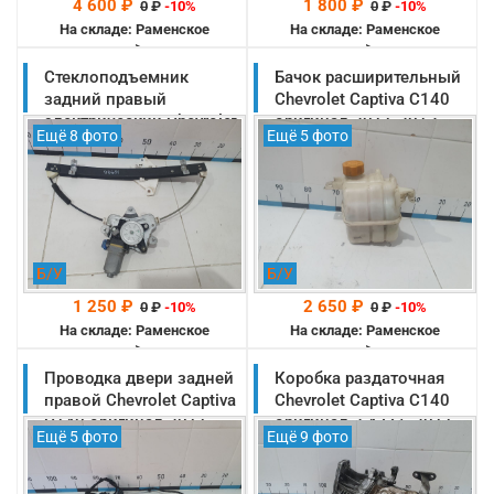
4 600 ₽
1 800 ₽
0
₽
-10%
0
₽
-10%
На складе: Раменское
На складе: Раменское
-->
-->
Стеклоподъемник
Бачок расширительный
задний правый
Chevrolet Captiva C140
электрический Chevrolet
оригинал 2011-2013
Ещё 8 фото
Ещё 5 фото
Captiva C140 оригинал
(96837836)
2011-2013 (96624335)
Б/У
Б/У
1 250 ₽
2 650 ₽
0
₽
-10%
0
₽
-10%
На складе: Раменское
На складе: Раменское
-->
-->
Проводка двери задней
Коробка раздаточная
правой Chevrolet Captiva
Chevrolet Captiva C140
C140 оригинал 2011-
оригинал 2.4 LE5 2011-
Ещё 5 фото
Ещё 9 фото
2013 (20980137)
2013 (23247709)