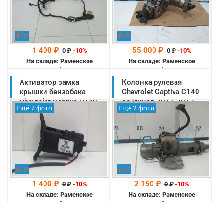
Б/У
Б/У
1 400 ₽
55 000 ₽
0
₽
-10%
0
₽
-10%
На складе: Раменское
На складе: Раменское
-->
-->
Активатор замка
Колонка рулевая
крышки бензобака
Chevrolet Captiva C140
Chevrolet Captiva C140
оригинал 2011-2013
Ещё 7 фото
Ещё 2 фото
оригинал 2011-2013
(20955870)
(95033181)
Б/У
Б/У
1 400 ₽
2 150 ₽
0
₽
-10%
0
₽
-10%
На складе: Раменское
На складе: Раменское
-->
-->