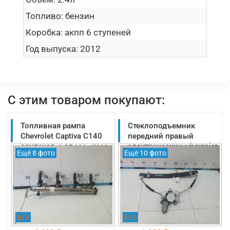
Топливо:
бензин
Коробка:
акпп 6 ступеней
Год выпуска:
2012
С этим товаром покупают:
Топливная рампа
Стеклоподъемник
Chevrolet Captiva C140
передний правый
оригинал 2.4л LE5 2011-
электрический Chevrolet
Ещё 8 фото
Ещё 10 фото
2013 (12593231)
Captiva C140 2011-2013
(23196463)
Б/У
Б/У