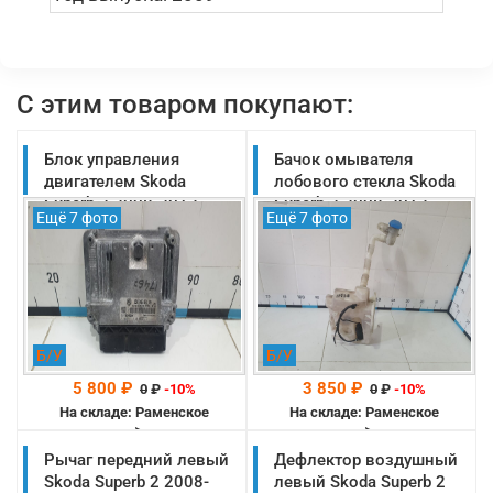
С этим товаром покупают:
Блок управления
Бачок омывателя
двигателем Skoda
лобового стекла Skoda
Superb 2 2008-2013
Superb 2 2008-2013
Ещё 7 фото
Ещё 7 фото
1.9BXE оригинал
оригинал (1K0955453S)
(03G906021QM)
Б/У
Б/У
5 800 ₽
3 850 ₽
0
₽
-10%
0
₽
-10%
На складе: Раменское
На складе: Раменское
-->
-->
Рычаг передний левый
Дефлектор воздушный
Skoda Superb 2 2008-
левый Skoda Superb 2