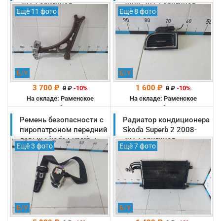
2013 оригинал
2008-2013 оригинал
Ещё 11 фото
Ещё 8 фото
(1K0407151T)
(3T0819701TDZ)
Б/У
Б/У
3 700 ₽
1 600 ₽
0
₽
-10%
0
₽
-10%
На складе: Раменское
На складе: Раменское
-->
-->
Ремень безопасности с
Радиатор кондиционера
пиропатроном передний
Skoda Superb 2 2008-
левый Skoda Superb 2
2013 оригинал
Ещё 3 фото
Ещё 7 фото
2008-2013 оригинал
(1K0820411AH)
(3T2857701)
Б/У
Б/У