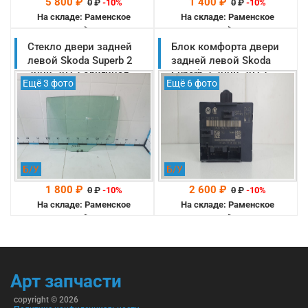
5 800 ₽
1 400 ₽
0
₽
-10%
0
₽
-10%
На складе: Раменское
На складе: Раменское
-->
-->
Стекло двери задней
Блок комфорта двери
левой Skoda Superb 2
задней левой Skoda
2008-2013 оригинал
Superb 2 2008-2013
Ещё 3 фото
Ещё 6 фото
(3T5845205)
оригинал (7N0959795)
Б/У
Б/У
1 800 ₽
2 600 ₽
0
₽
-10%
0
₽
-10%
На складе: Раменское
На складе: Раменское
-->
-->
Арт запчасти
copyright © 2026