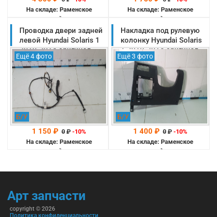
На складе: Раменское
На складе: Раменское
-->
-->
Проводка двери задней
Накладка под рулевую
левой Hyundai Solaris 1
колонку Hyundai Solaris
2010-2014 оригинал
1 2010-2014 оригинал
Ещё 4 фото
Ещё 3 фото
(916504L031)
(847501R000RY)
Б/У
Б/У
1 150 ₽
1 400 ₽
0
₽
-10%
0
₽
-10%
На складе: Раменское
На складе: Раменское
-->
-->
Арт запчасти
copyright © 2026
Политика конфиденциальности