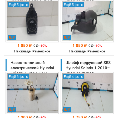
Hyundai Solaris 1 2010-
2014 оригинал
Ещё 5 фото
Ещё 5 фото
2014 оригинал
(848521R000RY)
(935301R0004X)
Б/У
Б/У
1 050 ₽
1 050 ₽
0
₽
-10%
0
₽
-10%
На складе: Раменское
На складе: Раменское
-->
-->
Насос топливный
Шлейф подрулевой SRS
электрический Hyundai
Hyundai Solaris 1 2010–
Solaris 1 2010-2014
2014 оригинал
Ещё 6 фото
Ещё 4 фото
оригинал (311101R200)
(934900U010)
Б/У
Б/У
4 300 ₽
1 750 ₽
0
₽
-10%
0
₽
-10%