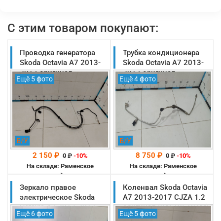
С этим товаром покупают:
Проводка генератора
Трубка кондиционера
Skoda Octavia A7 2013-
Skoda Octavia A7 2013-
2017 оригинал
2017 оригинал
Ещё 5 фото
Ещё 4 фото
(5Q0971230AQ)
(5Q0820741B)
Б/У
Б/У
2 150 ₽
8 750 ₽
0
₽
-10%
0
₽
-10%
На складе: Раменское
На складе: Раменское
-->
-->
Зеркало правое
Коленвал Skoda Octavia
электрическое Skoda
A7 2013-2017 CJZA 1.2
Octavia A7 2013-2017
оригинал (04E105101M)
Ещё 6 фото
Ещё 5 фото
оригинал (5E1857508N)