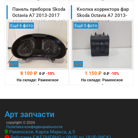
-->
-->
Панель приборов Skoda
Кнопка корректора фар
Octavia A7 2013-2017
Skoda Octavia A7 2013-
оригинал (5E0920851A)
2017 оригинал
Ещё 6 фото
Ещё 5 фото
(5E0941333A)
Б/У
Б/У
8 100 ₽
1 150 ₽
0
₽
-10%
0
₽
-10%
На складе: Раменское
На складе: Раменское
-->
-->
Арт запчасти
copyright © 2026
Политика конфиденциальности
Раменское, Карла Маркса, д.5
Работаем ЕЖЕДНЕВНО с 09:00 до 18:00 (МСК)