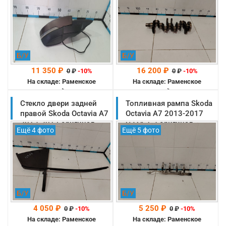
Б/У
Б/У
11 350 ₽
16 200 ₽
0
₽
-10%
0
₽
-10%
На складе: Раменское
На складе: Раменское
-->
-->
Стекло двери задней
Топливная рампа Skoda
правой Skoda Octavia A7
Octavia A7 2013-2017
2013-2017 оригинал
CJZA 1.2 оригинал
Ещё 4 фото
Ещё 5 фото
(5E5845214G)
(04E133320D)
Б/У
Б/У
4 050 ₽
5 250 ₽
0
₽
-10%
0
₽
-10%
На складе: Раменское
На складе: Раменское