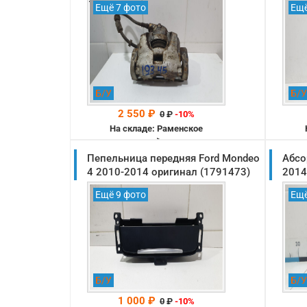
Ещё 7 фото
Ещё
Б/У
Б/У
2 550 ₽
0
₽
-10%
На складе: Раменское
-->
Пепельница передняя Ford Mondeo
Абсо
4 2010-2014 оригинал (1791473)
2014
Ещё 9 фото
Ещё
Б/У
Б/У
1 000 ₽
0
₽
-10%