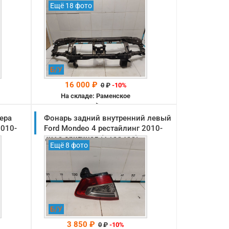
Ещё 18 фото
Б/У
16 000 ₽
0
₽
-10%
На складе: Раменское
-->
ера
Фонарь задний внутренний левый
2010-
Ford Mondeo 4 рестайлинг 2010-
2014 оригинал (1744244)
Ещё 8 фото
Б/У
3 850 ₽
0
₽
-10%