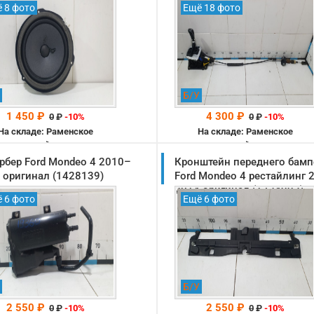
 8 фото
Ещё 18 фото
Б/У
1 450 ₽
4 300 ₽
0
₽
-10%
0
₽
-10%
На складе: Раменское
На складе: Раменское
-->
-->
рбер Ford Mondeo 4 2010–
Кронштейн переднего бамп
 оригинал (1428139)
Ford Mondeo 4 рестайлинг 
2014 оригинал (1724993)
 6 фото
Ещё 6 фото
Б/У
2 550 ₽
2 550 ₽
0
₽
-10%
0
₽
-10%