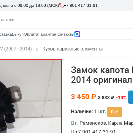
IV (2007–2014)
Кузов наружные элементы
Замок капота 
2014 оригинал
3 450 ₽
3 833
₽
-10%
Наличие:
1 шт.
Б/У
г. Раменское, Карла Мар
+7 901 417-31-91