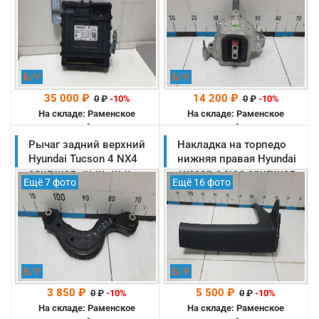
(95400N7021)
Б/У
Б/У
35 000 ₽
14 200 ₽
0
₽
-10%
0
₽
-10%
На складе: Раменское
На складе: Раменское
-->
-->
Рычаг задний верхний
Накладка на торпедо
Hyundai Tucson 4 NX4
нижняя правая Hyundai
оригинал 2020-2025
Tucson 4 NX4 оригинал
Ещё 7 фото
Ещё 16 фото
(55120N9150)
2020-2025
(84795N9200NNB)
Б/У
Б/У
3 850 ₽
5 500 ₽
0
₽
-10%
0
₽
-10%
На складе: Раменское
На складе: Раменское