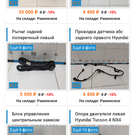
Б/У
Б/У
35 000 ₽
4 400 ₽
0
₽
-10%
0
₽
-10%
На складе: Раменское
На складе: Раменское
-->
-->
Рычаг задний
Проводка датчика абс
поперечный левый
заднего правого Hyundai
Hyundai Tucson 4 NX4
Tucson 4 NX4 оригинал
Ещё 8 фото
Ещё 4 фото
оригинал 2020-2025
2020-2025
(55250N9050)
(59796N9050)
Б/У
Б/У
5 500 ₽
4 400 ₽
0
₽
-10%
0
₽
-10%
На складе: Раменское
На складе: Раменское
-->
-->
Блок управления
Опора двигателя левая
центральным замком
Hyundai Tucson 4 NX4
Hyundai Tucson 4 NX4
оригинал 2020-2025
Ещё 9 фото
Ещё 10 фото
оригинал 2020-2025
(21830N9530)