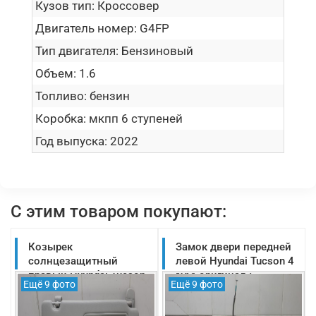
Кузов тип:
Кроссовер
Двигатель номер:
G4FP
Тип двигателя:
Бензиновый
Объем:
1.6
Топливо:
бензин
Коробка:
мкпп 6 ступеней
Год выпуска:
2022
С этим товаром покупают:
Козырек
Замок двери передней
солнцезащитный
левой Hyundai Tucson 4
правый Hyundai Tucson
NX4 оригинал 5
Ещё 9 фото
Ещё 9 фото
4 NX4 оригинал 2020-
контактов 2020-2025
2025
(81310N7000)