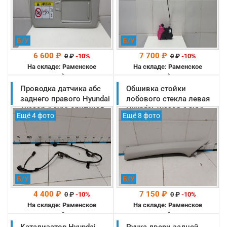
(85220N9300MMH)
Б/У
Б/У
6 600 ₽
7 700 ₽
0
₽
-10%
0
₽
-10%
На складе: Раменское
На складе: Раменское
-->
-->
Проводка датчика абс
Обшивка стойки
заднего правого Hyundai
лобового стекла левая
Tucson 4 NX4 оригинал
Hyundai Tucson 4 NX4
Ещё 4 фото
Ещё 8 фото
2020-2025
оригинал 2020-2025
(59796N9050)
(85810N7000MMH)
Б/У
Б/У
4 400 ₽
7 150 ₽
0
₽
-10%
0
₽
-10%
На складе: Раменское
На складе: Раменское
-->
-->