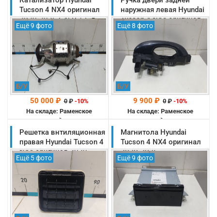
Катализатор Hyundai
Ручка двери задней
Tucson 4 NX4 оригинал
наружная левая Hyundai
2020-2025 G4FP 1.6 л
Tucson 4 NX4 оригинал
Ещё 9 фото
Ещё 8 фото
EURO 6 (289G02M705)
2020-2025
(83655N7000)
Б/У
Б/У
50 000 ₽
9 900 ₽
0
₽
-10%
0
₽
-10%
На складе: Раменское
На складе: Раменское
-->
-->
Решетка внтиляционная
Магнитола Hyundai
правая Hyundai Tucson 4
Tucson 4 NX4 оригинал
NX4 оригинал 2020-
2020-2025
Ещё 5 фото
Ещё 9 фото
2025 (97510AA000)
(96160n7120)