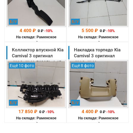
Б/У
Б/У
4 400 ₽
5 500 ₽
0
₽
-10%
0
₽
-10%
На складе: Раменское
На складе: Раменское
-->
-->
Коллектор впускной Kia
Накладка торпедо Kia
Carnival 3 оригинал
Carnival 3 оригинал
2014-2021 дизель 2.2л
2014-2021
Ещё 10 фото
Ещё 8 фото
(283102F900)
(84760A9100DAA)
Б/У
Б/У
17 850 ₽
4 400 ₽
0
₽
-10%
0
₽
-10%
На складе: Раменское
На складе: Раменское
-->
-->