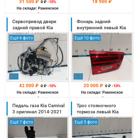
31 500 ₽
18 900 ₽
0
₽
-10%
На складе: Раменское
-->
Сервопривод двери
Фонарь задний
На складе: Раменское
-->
задней правой Kia
внутренний левый Kia
Carnival 3 оригинал
Carnival 3 оригинал
Ещё 6 фото
Ещё 10 фото
2014-2021
2014-2021
(81450A9711)
(92403A9700)
Б/У
Б/У
42 000 ₽
20 000 ₽
0
₽
-10%
0
₽
-10%
На складе: Раменское
На складе: Раменское
-->
-->
Педаль газа Kia Carnival
Трос стояночного
3 оригинал 2014-2021
тормоза левый Kia
(32700A9000)
Carnival 2014-2021
Ещё 7 фото
Ещё 5 фото
(59760A9100)