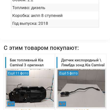
Топливо:
дизель
Коробка:
акпп 8 ступеней
Год выпуска:
2018
С этим товаром покупают:
Бак топливный Kia
Датчик кислородный \
Carnival 3 оригинал
Лямбда зонд Kia Carnival
2014-2021 дизель 2.2л
3 оригинал 2014-2021
Ещё 11 фото
Ещё 5 фото
(31150A9960)
(296402F100)
Б/У
Б/У