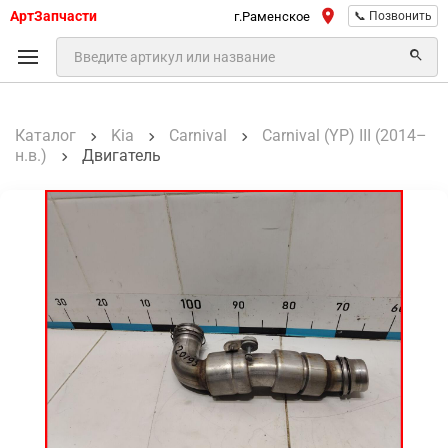
АртЗапчасти
г.Раменское
📞 Позвонить
Каталог
Kia
Carnival
Carnival (YP) III (2014–
н.в.)
Двигатель