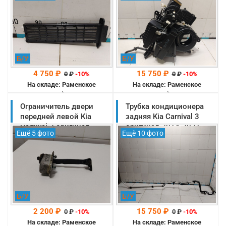
(97191A9000)
Б/У
Б/У
4 750 ₽
15 750 ₽
0
₽
-10%
0
₽
-10%
На складе: Раменское
На складе: Раменское
-->
-->
Ограничитель двери
Трубка кондиционера
передней левой Kia
задняя Kia Carnival 3
Carnival 3 оригинал
оригинал 2014-2021
Ещё 5 фото
Ещё 10 фото
2014-2021
(97770A9000)
(79380A9000)
Б/У
Б/У
2 200 ₽
15 750 ₽
0
₽
-10%
0
₽
-10%
На складе: Раменское
На складе: Раменское