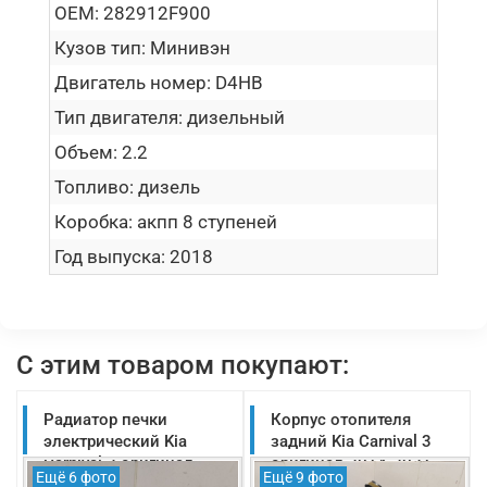
OEM:
282912F900
Кузов тип:
Минивэн
Двигатель номер:
D4HB
Тип двигателя:
дизельный
Объем:
2.2
Топливо:
дизель
Коробка:
акпп 8 ступеней
Год выпуска:
2018
С этим товаром покупают:
Радиатор печки
Корпус отопителя
электрический Kia
задний Kia Carnival 3
Carnival 3 оригинал
оригинал 2014-2021
Ещё 6 фото
Ещё 9 фото
2014-2021
(97900A9001)