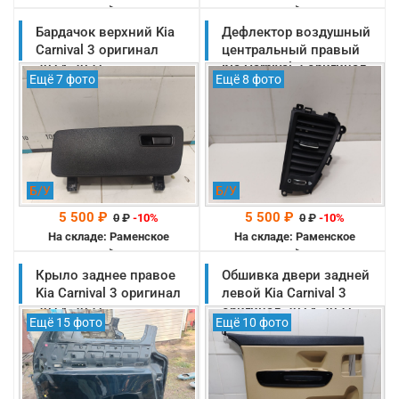
-->
-->
Бардачок верхний Kia
Дефлектор воздушный
Carnival 3 оригинал
центральный правый
2014-2021
Kia Carnival 3 оригинал
Ещё 7 фото
Ещё 8 фото
(84770A9000WK)
2014-2021
(97400A9000)
Б/У
Б/У
5 500 ₽
5 500 ₽
0
₽
-10%
0
₽
-10%
На складе: Раменское
На складе: Раменское
-->
-->
Крыло заднее правое
Обшивка двери задней
Kia Carnival 3 оригинал
левой Kia Carnival 3
2014-2021
оригинал 2014-2021
Ещё 15 фото
Ещё 10 фото
(71504A9C00)
(83305A9110KK8)