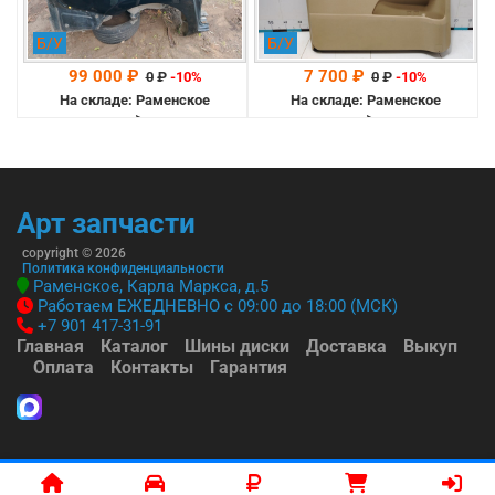
Б/У
Б/У
99 000 ₽
7 700 ₽
0
₽
-10%
0
₽
-10%
На складе: Раменское
На складе: Раменское
-->
-->
Арт запчасти
copyright © 2026
Политика конфиденциальности
Раменское, Карла Маркса, д.5
Работаем ЕЖЕДНЕВНО с 09:00 до 18:00 (МСК)
+7 901 417-31-91
Главная
Каталог
Шины диски
Доставка
Выкуп
Оплата
Контакты
Гарантия