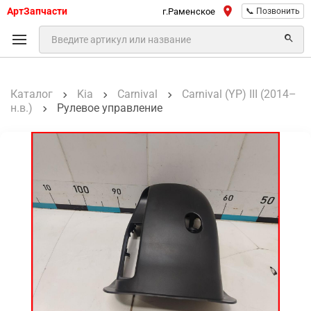
АртЗапчасти
г.Раменское
📞 Позвонить
Каталог
Kia
Carnival
Carnival (YP) III (2014–
н.в.)
Рулевое управление