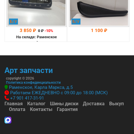
Б/У
Б/У
3 850 ₽
1 100 ₽
0
₽
-10%
На складе: Раменское
-->
На складе: Раменское
-->
Арт запчасти
copyright © 2026
Политика конфиденциальности
Раменское, Карла Маркса, д.5
Работаем ЕЖЕДНЕВНО с 09:00 до 18:00 (МСК)
+7 901 417-31-91
Главная
Каталог
Шины диски
Доставка
Выкуп
Оплата
Контакты
Гарантия