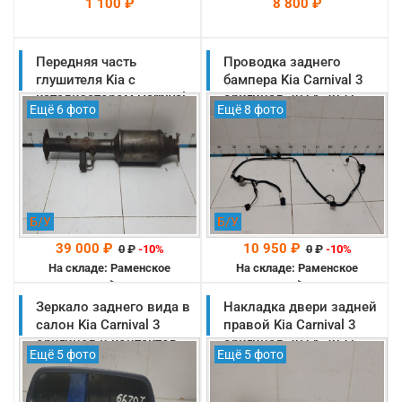
1 100 ₽
8 800 ₽
Передняя часть
На складе: Раменское
Проводка заднего
На складе: Раменское
-->
-->
глушителя Kia с
бампера Kia Carnival 3
катализатором Carnival
оригинал 2014-2021
Ещё 6 фото
Ещё 8 фото
3 оригинал 2014-2021
(91881A9070)
(28600A9600)
Б/У
Б/У
39 000 ₽
10 950 ₽
0
₽
-10%
0
₽
-10%
На складе: Раменское
На складе: Раменское
-->
-->
Зеркало заднего вида в
Накладка двери задней
салон Kia Carnival 3
правой Kia Carnival 3
оригинал 8 контактов
оригинал 2014-2021
Ещё 5 фото
Ещё 5 фото
2014-2021
(83361A9000WK)
(85101D9000)