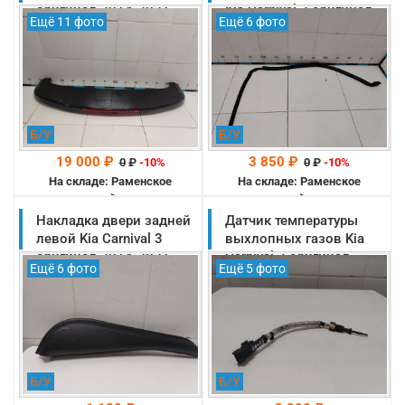
оригинал 2014-2021
Kia Carnival 3 оригинал
Ещё 11 фото
Ещё 6 фото
(87210A9000)
2014-2021
(83160A9000)
Б/У
Б/У
19 000 ₽
3 850 ₽
0
₽
-10%
0
₽
-10%
На складе: Раменское
На складе: Раменское
-->
-->
Накладка двери задней
Датчик температуры
левой Kia Carnival 3
выхлопных газов Kia
оригинал 2014-2021
Carnival 3 оригинал
Ещё 6 фото
Ещё 5 фото
(83351A9000WK)
2014-2021
(392202F900)
Б/У
Б/У