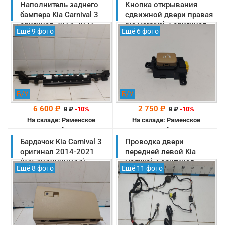
Наполнитель заднего
Кнопка открывания
На складе: Раменское
-->
бампера Kia Carnival 3
сдвижной двери правая
оригинал 2014-2021
Kia Carnival 3 оригинал
Ещё 9 фото
Ещё 6 фото
(86620A9700)
2014-2021
(93540A9000DAA)
Б/У
Б/У
6 600 ₽
2 750 ₽
0
₽
-10%
0
₽
-10%
На складе: Раменское
На складе: Раменское
-->
-->
Бардачок Kia Carnival 3
Проводка двери
оригинал 2014-2021
передней левой Kia
(84540A9000DAA)
Carnival 3 оригинал
Ещё 8 фото
Ещё 11 фото
2014-2021
(91602A9111)