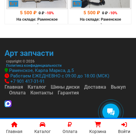
Б/У
Б/У
5 500 ₽
5 500 ₽
0
₽
-10%
0
₽
-10%
На складе: Раменское
На складе: Раменское
-->
-->
Арт запчасти
copyright © 2026
Политика конфиденциальности
Раменское, Карла Маркса, д.5
Работаем ЕЖЕДНЕВНО с 09:00 до 18:00 (МСК)
+7 901 417-31-91
Главная
Каталог
Шины диски
Доставка
Выкуп
Оплата
Контакты
Гарантия
Главная
Каталог
Оплата
Корзина
Войти