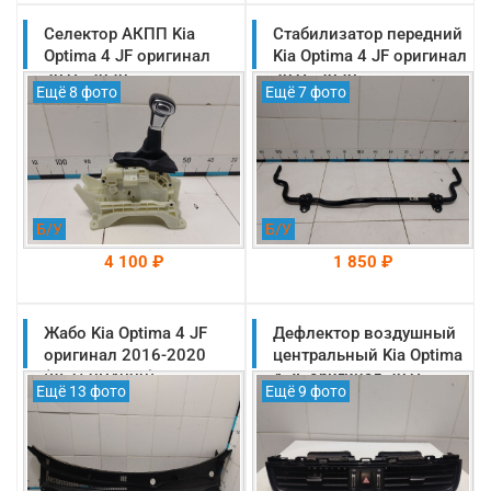
Селектор АКПП Kia
На складе: Раменское
Стабилизатор передний
На складе: Раменское
-->
-->
Optima 4 JF оригинал
Kia Optima 4 JF оригинал
2016-2020
2016-2020
Ещё 8 фото
Ещё 7 фото
(46700D4100)
(54810C1000)
Б/У
Б/У
4 100 ₽
1 850 ₽
Жабо Kia Optima 4 JF
На складе: Раменское
Дефлектор воздушный
На складе: Раменское
-->
-->
оригинал 2016-2020
центральный Kia Optima
(86150D4000)
4 JF оригинал 2016-
Ещё 13 фото
Ещё 9 фото
2020 (84760D4000WK)