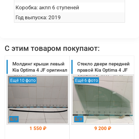
Коробка:
акпп 6 ступеней
Год выпуска:
2019
С этим товаром покупают:
Молдинг крыши левый
Стекло двери передней
Kia Optima 4 JF оригинал
правой Kia Optima 4 JF
2016-2020
оригинал 2016-2020
Ещё 10 фото
Ещё 6 фото
(87210D4000)
(82420D4030)
Б/У
Б/У
1 550 ₽
9 200 ₽