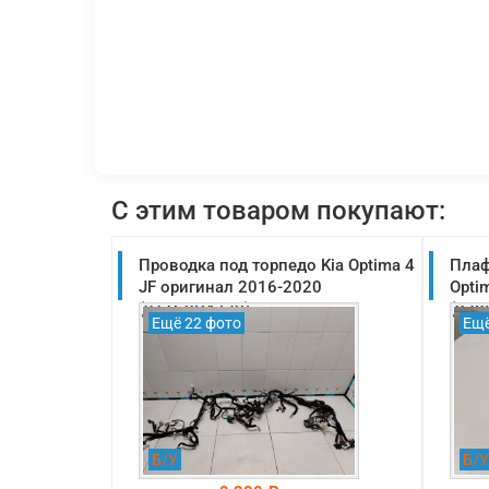
С этим товаром покупают:
Проводка под торпедо Kia Optima 4
Плаф
JF оригинал 2016-2020
Opti
(911G0D4730)
(928
Ещё 22 фото
Ещё
Б/У
Б/У