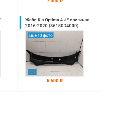
7 000 ₽
F
Жабо Kia Optima 4 JF оригинал
На складе: Раменское
-->
2016-2020 (86150D4000)
Ещё 13 фото
Б/У
5 600 ₽
На складе: Раменское
-->