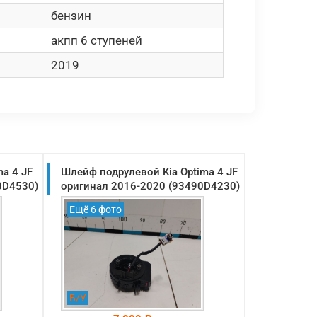
бензин
акпп 6 ступеней
2019
ma 4 JF
Шлейф подрулевой Kia Optima 4 JF
0D4530)
оригинал 2016-2020 (93490D4230)
Ещё 6 фото
Б/У