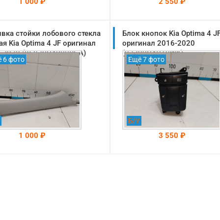
1 000 ₽
2 550 ₽
вка стойки лобового стекла
На складе: Раменское
Блок кнопок Kia Optima 4 J
На складе: Раменское
-->
-->
ая Kia Optima 4 JF оригинал
оригинал 2016-2020
-2020 (85820D4000BGA)
(93300D4DT0WK)
 6 фото
Ещё 7 фото
Б/У
1 000 ₽
3 550 ₽
На складе: Раменское
На складе: Раменское
-->
-->