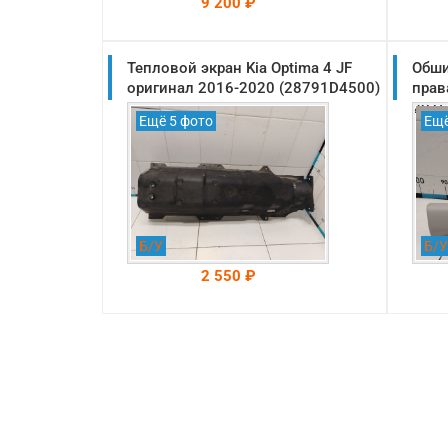
9 200 ₽
Тепловой экран Kia Optima 4 JF
На складе: Раменское
Обши
-->
оригинал 2016-2020 (28791D4500)
прав
2016
Ещё 5 фото
Ещё
Б/У
Б/У
2 550 ₽
На складе: Раменское
-->