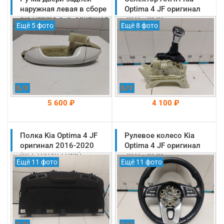
-->
-->
наружная левая в сборе
Optima 4 JF оригинал
Kia Optima 4 JF оригинал
2016-2020
Ещё 5 фото
Ещё 8 фото
2016-2020
(46700D4100)
(83655D4000)
Б/У
Б/У
5 600 ₽
4 100 ₽
Полка Kia Optima 4 JF
На складе: Раменское
Рулевое колесо Kia
На складе: Раменское
-->
-->
оригинал 2016-2020
Optima 4 JF оригинал
(85610D4021WK)
2016-2020
Ещё 11 фото
Ещё 11 фото
(56120D4520WK)