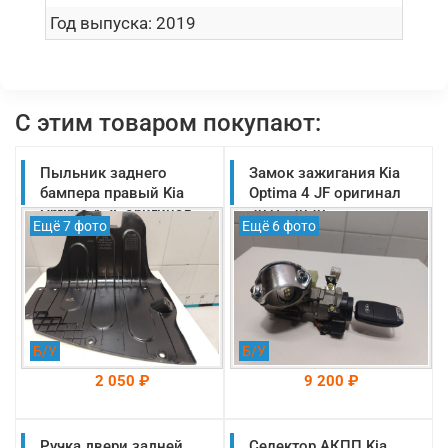
Год выпуска:
2019
С этим товаром покупают:
Пыльник заднего
Замок зажигания Kia
бампера правый Kia
Optima 4 JF оригинал
Optima 4 JF оригинал
2016-2020
Ещё 7 фото
Ещё 6 фото
2016-2020
(81900D4G00)
(86698D4500)
Б/У
Б/У
2 050 ₽
9 200 ₽
Ручка двери задней
На складе: Раменское
Селектор АКПП Kia
На складе: Раменское