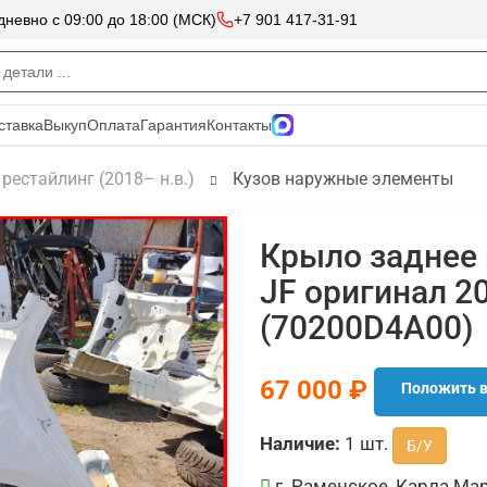
 рестайлинг (2018– н.в.)
Кузов наружные элементы
Крыло заднее 
JF оригинал 2
(70200D4A00)
67 000 ₽
Положить в
Наличие:
1 шт.
Б/У
г. Раменское, Карла Мар