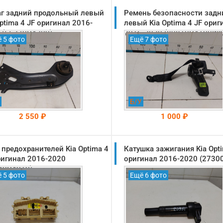
г задний продольный левый
Ремень безопасности задн
Optima 4 JF оригинал 2016-
левый Kia Optima 4 JF ориг
 (55270D4200)
2016-2020 (89810D4100WK
 5 фото
Ещё 7 фото
Б/У
2 550 ₽
1 000 ₽
 предохранителей Kia Optima 4
На складе: Раменское
Катушка зажигания Kia Opti
На складе: Раменское
-->
-->
ригинал 2016-2020
оригинал 2016-2020 (2730
40D4010)
 5 фото
Ещё 6 фото