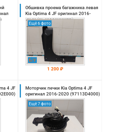
ий
Обшивка проема багажника левая
инал
Kia Optima 4 JF оригинал 2016-
)
2020 (85784A8000WK)
Ещё 6 фото
Б/У
1 200 ₽
ma 4 JF
Моторчик печки Kia Optima 4 JF
На складе: Раменское
-->
02E000)
оригинал 2016-2020 (97113D4000)
Ещё 7 фото