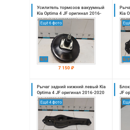
Усилитель тормозов вакуумный
Рыча
Kia Optima 4 JF оригинал 2016-
Kia 
2020 (59110D4100)
2020
Ещё 6 фото
Ещё
Б/У
Б/У
7 150 ₽
Рычаг задний нижний левый Kia
На складе: Раменское
Блок
-->
Optima 4 JF оригинал 2016-2020
JF о
(55210C1710)
(919
Ещё 4 фото
Ещё