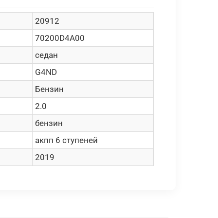
20912
70200D4A00
седан
G4ND
Бензин
2.0
бензин
акпп 6 ступеней
2019