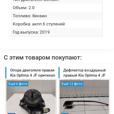
Объем:
2.0
Топливо:
бензин
Коробка:
акпп 6 ступеней
Год выпуска:
2019
С этим товаром покупают:
Опора двигателя правая
Дефлектор воздушный
Kia Optima 4 JF оригинал
правый Kia Optima 4 JF
2016-2020
оригинал 2016-2020
Ещё 6 фото
Ещё 12 фото
(21810D4120)
(84795D4AA0CM3)