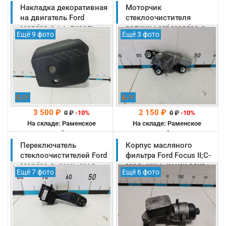
Накладка декоративная
Моторчик
на двигатель Ford
стеклоочистителя
Mondeo 4 1.6 дизель
задний Ford Mondeo 4
Ещё 9 фото
Ещё 3 фото
оригинал (1754801)
2010-2014 оригинал
(1675328)
Б/У
Б/У
3 500 ₽
2 150 ₽
0
₽
-10%
0
₽
-10%
На складе: Раменское
На складе: Раменское
-->
-->
Переключатель
Корпус масляного
стеклоочистителей Ford
фильтра Ford Focus II;C-
Mondeo 4 2010-2014
MAX 2003-2010;Focus
Ещё 7 фото
Ещё 6 фото
оригинал (1834492)
III;Transit 1.6 TDCI
(1685820)