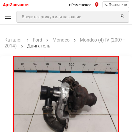
АртЗапчасти
г.Раменское
📞 Позвонить
Каталог
Ford
Mondeo
Mondeo (4) IV (2007–
2014)
Двигатель