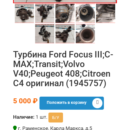
Турбина Ford Focus III;C-
MAX;Transit;Volvo
V40;Peugeot 408;Citroen
C4 оригинал (1945757)
5 000 ₽
Положить в корзину
Наличие:
1 шт.
Б/У
г. Раменское, Карла Маркса, д.5