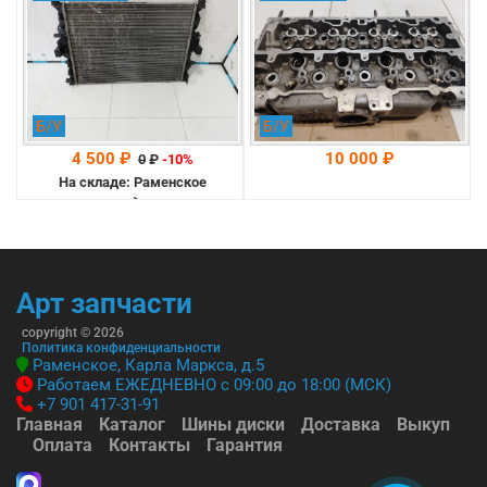
(1685778)
Б/У
Б/У
4 500 ₽
10 000 ₽
0
₽
-10%
На складе: Раменское
-->
На складе: Раменское
-->
Арт запчасти
copyright © 2026
Политика конфиденциальности
Раменское, Карла Маркса, д.5
Работаем ЕЖЕДНЕВНО с 09:00 до 18:00 (МСК)
+7 901 417-31-91
Главная
Каталог
Шины диски
Доставка
Выкуп
Оплата
Контакты
Гарантия