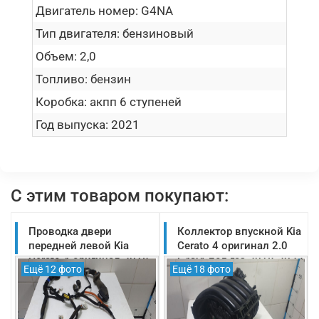
Двигатель номер:
G4NA
Тип двигателя:
бензиновый
Объем:
2,0
Топливо:
бензин
Коробка:
акпп 6 ступеней
Год выпуска:
2021
С этим товаром покупают:
Проводка двери
Коллектор впускной Kia
передней левой Kia
Cerato 4 оригинал 2.0
Cerato 4 оригинал 2018-
G4NA под газ 2018-2022
Ещё 12 фото
Ещё 18 фото
2022 (91600M6320)
(21830M6300)