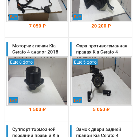
Б/У
Б/У
7 050 ₽
20 200 ₽
Моторчик печки Kia
На складе: Раменское
Фара противотуманная
На складе: Раменское
-->
-->
Cerato 4 аналог 2018-
правая Kia Cerato 4
2022 (97113A4000)
оригинал 2018-2022
Ещё 8 фото
Ещё 5 фото
(92202D9000)
Б/У
Б/У
1 500 ₽
5 050 ₽
Суппорт тормозной
На складе: Раменское
Замок двери задней
На складе: Раменское
-->
-->
передний правый Kia
правой Kia Cerato 4