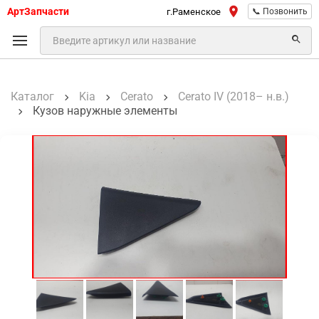
АртЗапчасти
г.Раменское
📞 Позвонить
Каталог
Kia
Cerato
Cerato IV (2018– н.в.)
Кузов наружные элементы