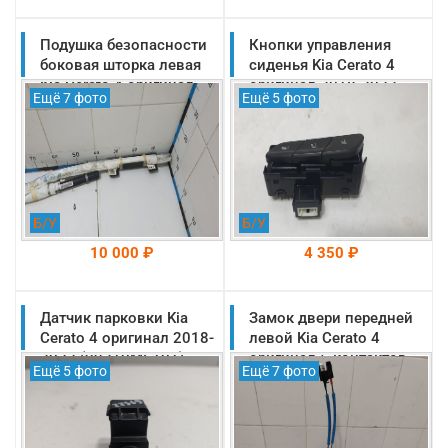
Подушка безопасности
На складе: Раменское
Кнопки управления
На складе: Раменское
-->
-->
боковая шторка левая
сиденья Kia Cerato 4
Kia Cerato 4 оригинал
оригинал 2018-2022
Ещё 7 фото
Ещё 5 фото
2018-2022
(93250M6000)
(80410M6000)
Б/У
Б/У
10 000 ₽
4 350 ₽
Датчик парковки Kia
На складе: Раменское
Замок двери передней
На складе: Раменское
-->
-->
Cerato 4 оригинал 2018-
левой Kia Cerato 4
2022 (99310M6101)
оригинал 5 контактов
Ещё 5 фото
Ещё 7 фото
2018-2022
(81310M6020)