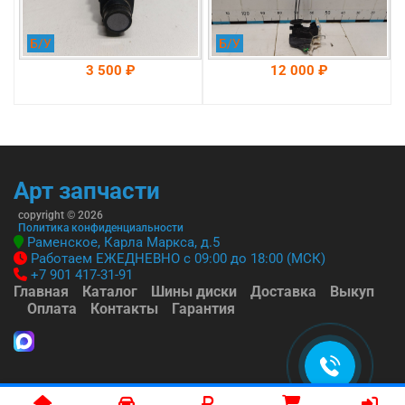
Б/У
Б/У
3 500 ₽
12 000 ₽
На складе: Раменское
На складе: Раменское
-->
-->
Арт запчасти
copyright © 2026
Политика конфиденциальности
Раменское, Карла Маркса, д.5
Работаем ЕЖЕДНЕВНО с 09:00 до 18:00 (МСК)
+7 901 417-31-91
Главная
Каталог
Шины диски
Доставка
Выкуп
Оплата
Контакты
Гарантия