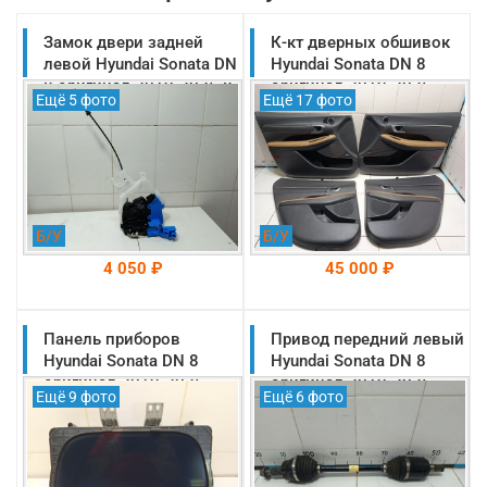
Замок двери задней
К-кт дверных обшивок
левой Hyundai Sonata DN
Hyundai Sonata DN 8
8 оригинал 2019-2025 8
оригинал 2019-2025
Ещё 5 фото
Ещё 17 фото
контактов (81410L1010)
(82305L1070MMF)
Б/У
Б/У
4 050 ₽
45 000 ₽
Панель приборов
На складе: Раменское
Привод передний левый
На складе: Раменское
-->
-->
Hyundai Sonata DN 8
Hyundai Sonata DN 8
оригинал 2019-2025
оригинал 2019-2025
Ещё 9 фото
Ещё 6 фото
(94023L1490)
G4KM 2.5л АКПП
(49500L1300)