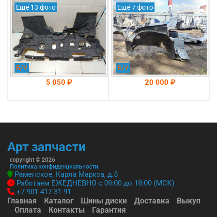
Hyundai Sonata DN 8
DN 8 оригинал 2019-
Ещё 13 фото
Ещё 7 фото
оригинал 2019-2025
2025 (64501L1000)
(84120L1400)
Б/У
Б/У
5 050 ₽
20 000 ₽
На складе: Раменское
На складе: Раменское
-->
-->
Арт запчасти
copyright © 2026
Политика конфиденциальности
Раменское, Карла Маркса, д.5
Работаем ЕЖЕДНЕВНО с 09:00 до 18:00 (МСК)
+7 901 417-31-91
Главная
Каталог
Шины диски
Доставка
Выкуп
Оплата
Контакты
Гарантия