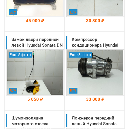
Б/У
Б/У
45 000 ₽
30 300 ₽
Замок двери передней
На складе: Раменское
Компрессор
На складе: Раменское
-->
-->
левой Hyundai Sonata DN
кондиционера Hyundai
8 оригинал 2019-2025 5
Sonata DN 8 оригинал
Ещё 5 фото
Ещё 8 фото
контактов (81310L1010)
2019-2025
(97701L1700)
Б/У
Б/У
5 050 ₽
33 000 ₽
Шумоизоляция
На складе: Раменское
Лонжерон передний
На складе: Раменское
-->
-->
моторного отсека
левый Hyundai Sonata