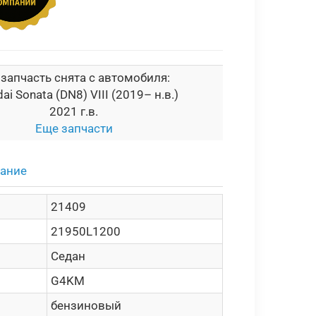
 запчасть снята с автомобиля:
ai Sonata (DN8) VIII (2019– н.в.)
2021 г.в.
Еще запчасти
сание
21409
21950L1200
Седан
G4KM
бензиновый