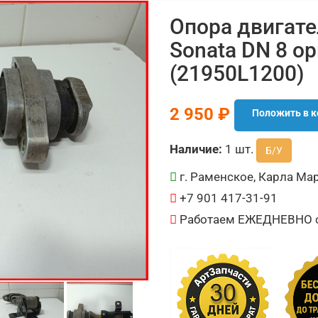
Опора двигате
Sonata DN 8 о
(21950L1200)
2 950 ₽
Положить в к
Наличие:
1 шт.
Б/У
г. Раменское, Карла Мар
+7 901 417-31-91
Работаем ЕЖЕДНЕВНО с 