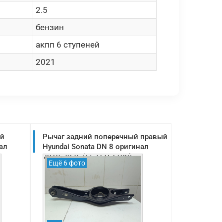
2.5
бензин
акпп 6 ступеней
2021
ий
Рычаг задний поперечный правый
ал
Hyundai Sonata DN 8 оригинал
2019-2025 (55211L1100)
Ещё 6 фото