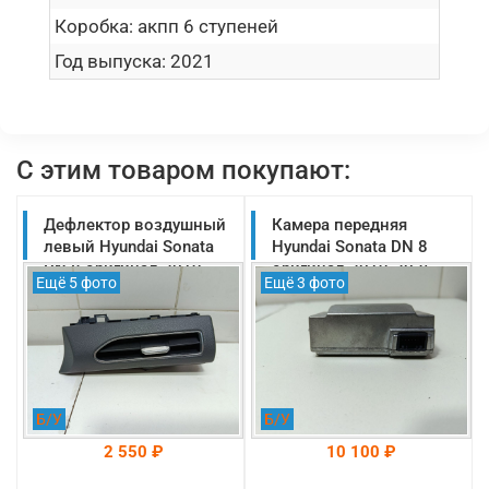
Коробка:
акпп 6 ступеней
Год выпуска:
2021
С этим товаром покупают:
Дефлектор воздушный
Камера передняя
левый Hyundai Sonata
Hyundai Sonata DN 8
DN 8 оригинал 2019-
оригинал 2019-2025
Ещё 5 фото
Ещё 3 фото
2025 (97480L1000SRF)
(99211L1000)
Б/У
Б/У
2 550 ₽
10 100 ₽