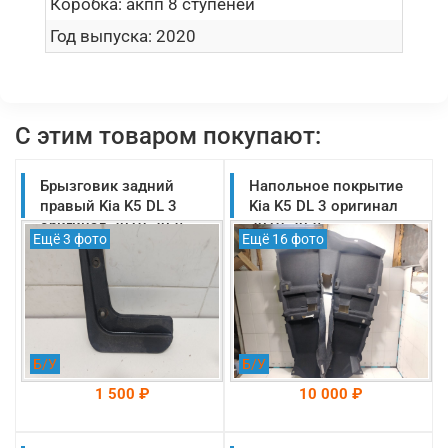
Коробка:
акпп 8 ступеней
Год выпуска:
2020
С этим товаром покупают:
Брызговик задний
Напольное покрытие
правый Kia K5 DL 3
Kia K5 DL 3 оригинал
оригинал 2019-2025
2019-2025
Ещё 3 фото
Ещё 16 фото
(86842L2000)
(84260L2100WK)
Б/У
Б/У
1 500 ₽
10 000 ₽