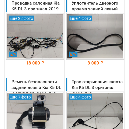
Проводка салонная Kia
На складе: Раменское
Уплотнитель дверного
На складе: Раменское
-->
-->
K5 DL 3 оригинал 2019-
проема задний левый
2025 (91520L2110)
Kia K5 DL 3 оригинал
Ещё 22 фото
Ещё 4 фото
2019-2025
(83120L2000)
Б/У
Б/У
18 000 ₽
3 000 ₽
Ремень безопасности
На складе: Раменское
Трос открывания капота
На складе: Раменское
-->
-->
задний левый Kia K5 DL
Kia K5 DL 3 оригинал
3 оригинал 2019-2025
2019-2025
Ещё 7 фото
Ещё 4 фото
(89810L2100WK)
(81190L2100)