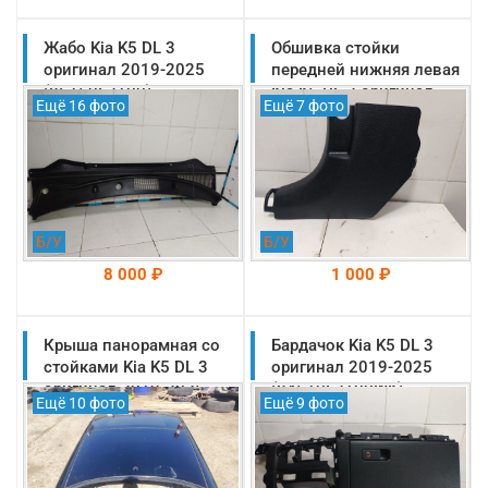
Жабо Kia K5 DL 3
На складе: Раменское
Обшивка стойки
На складе: Раменское
-->
-->
оригинал 2019-2025
передней нижняя левая
(86150L2100)
Kia K5 DL 3 оригинал
Ещё 16 фото
Ещё 7 фото
2019-2025
(85823L2000WK)
Б/У
Б/У
8 000 ₽
1 000 ₽
Крыша панорамная со
На складе: Раменское
Бардачок Kia K5 DL 3
На складе: Раменское
-->
-->
стойками Kia K5 DL 3
оригинал 2019-2025
оригинал 2019-2025
(84510L2100WK)
Ещё 10 фото
Ещё 9 фото
(81600L2000WK)