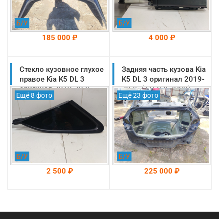
Б/У
Б/У
185 000 ₽
4 000 ₽
Стекло кузовное глухое
На складе: Раменское
Задняя часть кузова Kia
На складе: Раменское
-->
-->
правое Kia K5 DL 3
K5 DL 3 оригинал 2019-
оригинал 2019-2025
2025 (71503L2C00)
Ещё 8 фото
Ещё 23 фото
(87820L2010)
Б/У
Б/У
2 500 ₽
225 000 ₽
На складе: Раменское
На складе: Раменское
-->
-->