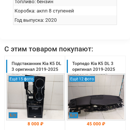
Топливо:
бензин
Коробка:
акпп 8 ступеней
Год выпуска:
2020
С этим товаром покупают:
Подстаканник Kia K5 DL
Торпедо Kia K5 DL 3
3 оригинал 2019-2025
оригинал 2019-2025
(84670L2000)
(84712L2000WK)
Ещё 15 фото
Ещё 12 фото
Б/У
Б/У
8 000 ₽
45 000 ₽