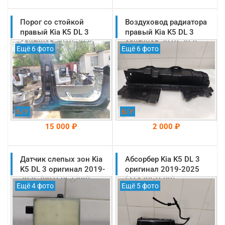
Порог со стойкой
На складе: Раменское
Воздуховод радиатора
На складе: Раменское
-->
-->
правый Kia K5 DL 3
правый Kia K5 DL 3
оригинал 2019-2025
оригинал 2019-2025
Ещё 6 фото
Ещё 6 фото
(71322L2D00)
(29134L2000)
Б/У
Б/У
15 000 ₽
2 000 ₽
Датчик слепых зон Kia
На складе: Раменское
Абсорбер Kia K5 DL 3
На складе: Раменское
-->
-->
K5 DL 3 оригинал 2019-
оригинал 2019-2025
2025 (99150L2200)
(31420L1600)
Ещё 4 фото
Ещё 5 фото