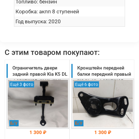
Топливо:
бензин
Коробка:
акпп 8 ступеней
Год выпуска:
2020
С этим товаром покупают:
Ограничитель двери
Кронштейн передней
задний правой Kia K5 DL
балки передний правый
3 оригинал 2019-2025
Kia K5 DL 3 оригинал
Ещё 3 фото
Ещё 6 фото
(77990L2000)
2019-2025
(62471L1500)
Б/У
Б/У
1 300 ₽
1 300 ₽