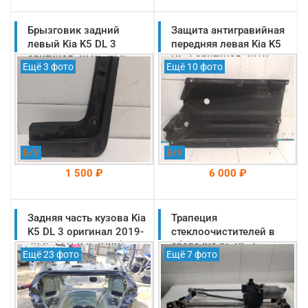
Брызговик задний
На складе: Раменское
Защита антигравийная
На складе: Раменское
-->
-->
левый Kia K5 DL 3
передняя левая Kia K5
оригинал 2019-2025
DL 3 оригинал 2019-
Ещё 3 фото
Ещё 10 фото
(86841L2000)
2025 (84217L1000)
Б/У
Б/У
1 500 ₽
6 000 ₽
Задняя часть кузова Kia
На складе: Раменское
Трапеция
На складе: Раменское
-->
-->
K5 DL 3 оригинал 2019-
стеклоочистителей в
2025 (71503L2C00)
сборе Kia K5 DL 3
Ещё 23 фото
Ещё 7 фото
оригинал 2019-2025
(98120L2000)