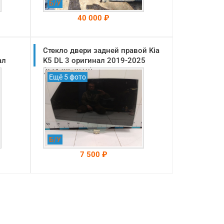
Б/У
40 000 ₽
Стекло двери задней правой Kia
На складе: Раменское
-->
ал
K5 DL 3 оригинал 2019-2025
(83420L2010)
Ещё 5 фото
Б/У
7 500 ₽
На складе: Раменское
-->