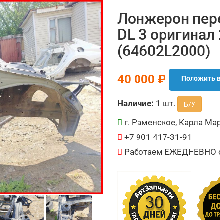
Лонжерон пере
DL 3 оригинал
(64602L2000)
40 000 ₽
Положить в
Наличие:
1 шт.
Б/У
г. Раменское, Карла Мар
+7 901 417-31-91
Работаем ЕЖЕДНЕВНО с 