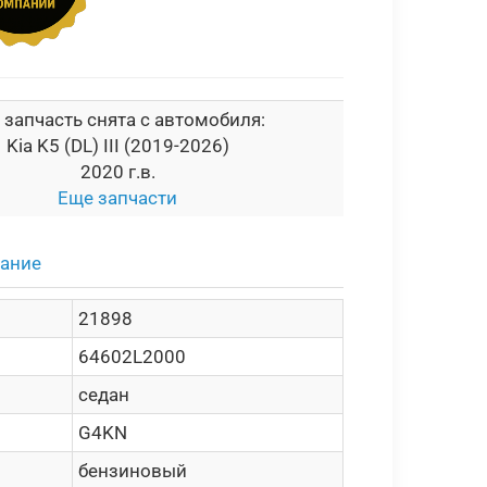
 запчасть снята с автомобиля:
Kia K5 (DL) III (2019-2026)
2020 г.в.
Еще запчасти
сание
21898
64602L2000
седан
G4KN
бензиновый