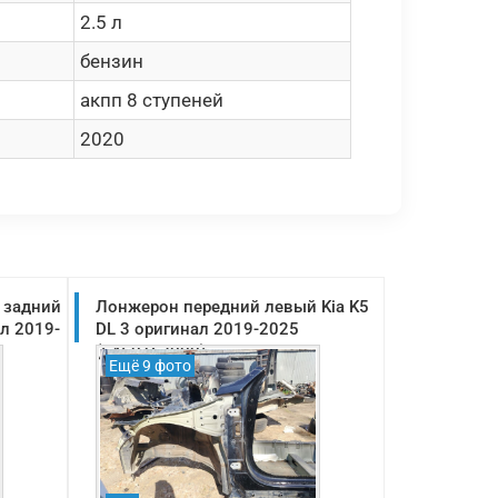
2.5 л
бензин
акпп 8 ступеней
2020
 задний
Лонжерон передний левый Kia K5
ал 2019-
DL 3 оригинал 2019-2025
(64601L2000)
Ещё 9 фото