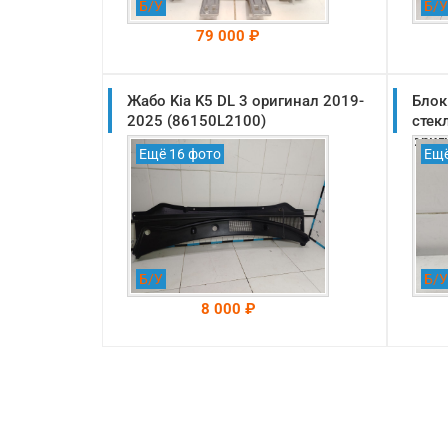
Б/У
Б/У
79 000 ₽
Жабо Kia K5 DL 3 оригинал 2019-
На складе: Раменское
Блок
-->
2025 (86150L2100)
стек
ориг
Ещё 16 фото
Ещё
Б/У
Б/У
8 000 ₽
На складе: Раменское
-->