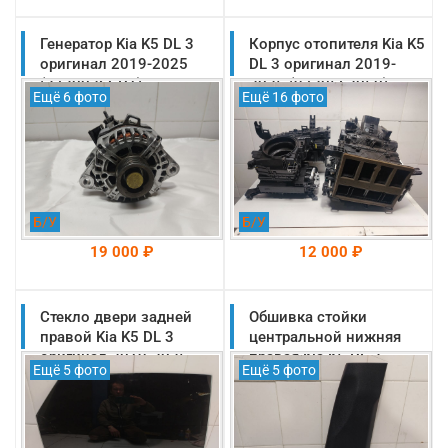
Генератор Kia K5 DL 3
На складе: Раменское
Корпус отопителя Kia K5
На складе: Раменское
-->
-->
оригинал 2019-2025
DL 3 оригинал 2019-
(373002SGD1)
2025 (97205L2050)
Ещё 6 фото
Ещё 16 фото
Б/У
Б/У
19 000 ₽
12 000 ₽
Стекло двери задней
На складе: Раменское
Обшивка стойки
На складе: Раменское
-->
-->
правой Kia K5 DL 3
центральной нижняя
оригинал 2019-2025
правая Kia K5 DL 3
Ещё 5 фото
Ещё 5 фото
(83420L2010)
оригинал 2019-2025
(85845L2000WK)