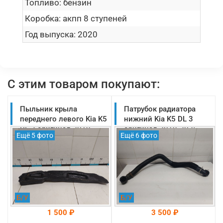
Топливо:
бензин
Коробка:
акпп 8 ступеней
Год выпуска:
2020
С этим товаром покупают:
Пыльник крыла
Патрубок радиатора
переднего левого Kia K5
нижний Kia K5 DL 3
DL 3 оригинал 2019-
оригинал 2019-2025
Ещё 5 фото
Ещё 6 фото
2025 (84126L2000)
(25415L0600)
Б/У
Б/У
1 500 ₽
3 500 ₽