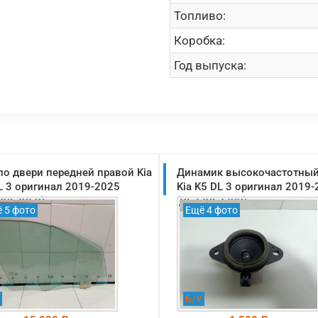
Топливо:
Коробка:
Год выпуска:
ло двери передней правой Kia
Динамик высокочастотный
L 3 оригинал 2019-2025
Kia K5 DL 3 оригинал 2019
20L2050)
(96320L2200)
 5 фото
Ещё 4 фото
Б/У