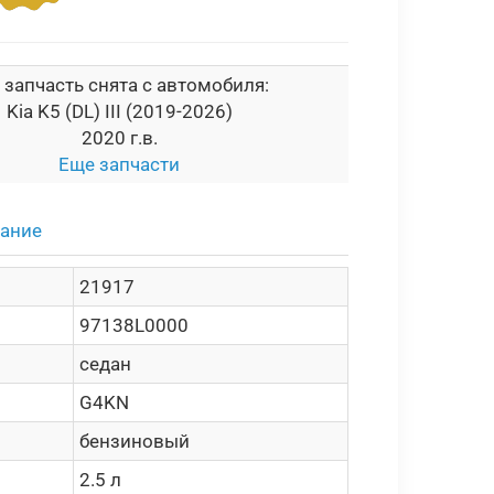
 запчасть снята с автомобиля:
Kia K5 (DL) III (2019-2026)
2020 г.в.
Еще запчасти
сание
21917
97138L0000
седан
G4KN
бензиновый
2.5 л