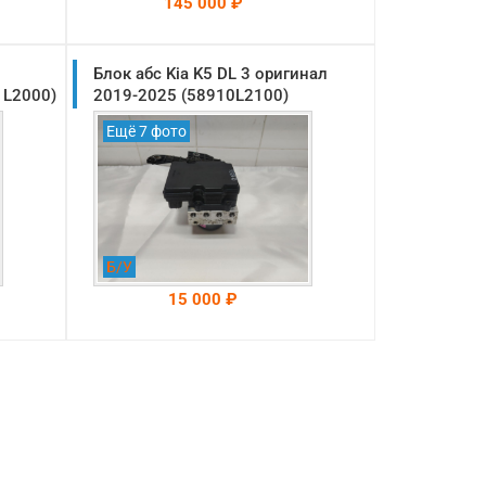
145 000 ₽
Блок абс Kia K5 DL 3 оригинал
На складе: Раменское
-->
1L2000)
2019-2025 (58910L2100)
Ещё 7 фото
Б/У
15 000 ₽
На складе: Раменское
-->