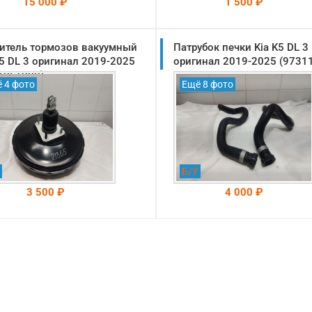
15 000 ₽
1 500 ₽
итель тормозов вакуумный
На складе: Раменское
Патрубок печки Kia K5 DL 3
На складе: Раменское
-->
-->
K5 DL 3 оригинал 2019-2025
оригинал 2019-2025 (9731
10L1000)
 4 фото
Ещё 8 фото
Б/У
3 500 ₽
4 000 ₽
На складе: Раменское
На складе: Раменское
-->
-->