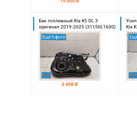
79 000 ₽
Бак топливный Kia K5 DL 3
На складе: Раменское
Усил
-->
оригинал 2019-2025 (31150L1600)
Kia 
(591
Ещё 9 фото
Ещё
Б/У
Б/У
3 400 ₽
На складе: Раменское
-->