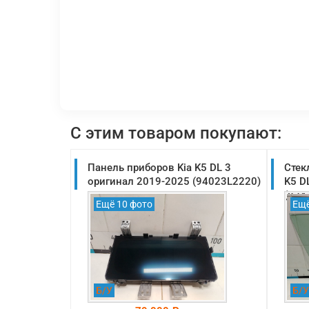
С этим товаром покупают:
Панель приборов Kia K5 DL 3
Стек
оригинал 2019-2025 (94023L2220)
K5 D
(824
Ещё 10 фото
Ещё
Б/У
Б/У