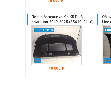
6 000 ₽
Полка багажника Kia K5 DL 3
На складе: Раменское
Обши
-->
оригинал 2019-2025 (85610L2110)
Line
(854
Ещё 9 фото
Ещё
Б/У
Б/У
10 000 ₽
На складе: Раменское
-->