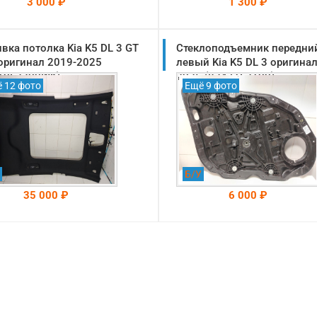
3 000 ₽
1 300 ₽
вка потолка Kia K5 DL 3 GT
На складе: Раменское
Стеклоподъемник передни
На складе: Раменское
-->
-->
 оригинал 2019-2025
левый Kia K5 DL 3 оригина
10L2300WK)
2025 (82471L2100)
 12 фото
Ещё 9 фото
Б/У
35 000 ₽
6 000 ₽
На складе: Раменское
На складе: Раменское
-->
-->