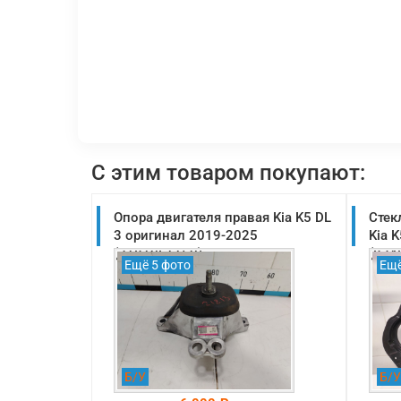
С этим товаром покупают:
Опора двигателя правая Kia K5 DL
Стек
3 оригинал 2019-2025
Kia 
(21810L1150)
(834
Ещё 5 фото
Ещё
Б/У
Б/У