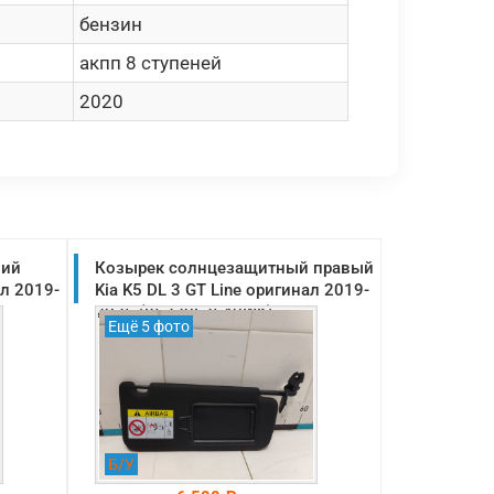
бензин
акпп 8 ступеней
2020
ний
Козырек солнцезащитный правый
ал 2019-
Kia K5 DL 3 GT Line оригинал 2019-
2025 (85220L2540WK)
Ещё 5 фото
Б/У