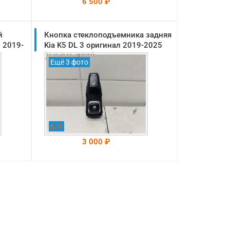
6 500 ₽
й
Кнопка стеклоподъемника задняя
На складе: Раменское
-->
л 2019-
Kia K5 DL 3 оригинал 2019-2025
(93581L2000)
Ещё 3 фото
Б/У
3 000 ₽
На складе: Раменское
-->