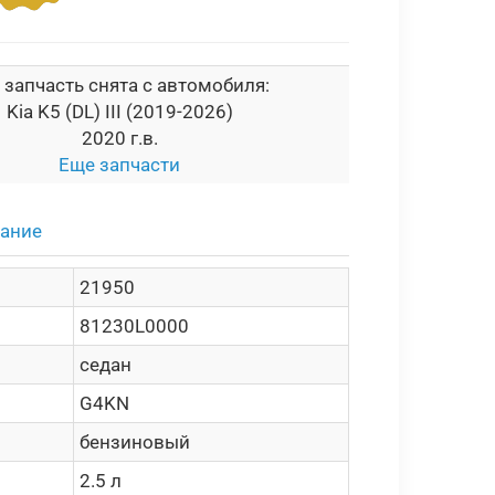
 запчасть снята с автомобиля:
Kia K5 (DL) III (2019-2026)
2020 г.в.
Еще запчасти
сание
21950
81230L0000
седан
G4KN
бензиновый
2.5 л