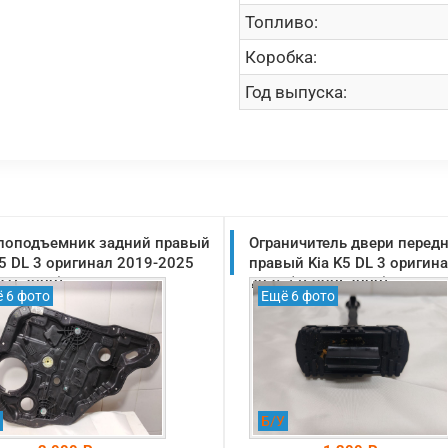
Топливо:
Коробка:
Год выпуска:
лоподъемник задний правый
Ограничитель двери перед
K5 DL 3 оригинал 2019-2025
правый Kia K5 DL 3 оригин
81L2000)
2025 (76990L2000)
 6 фото
Ещё 6 фото
Б/У