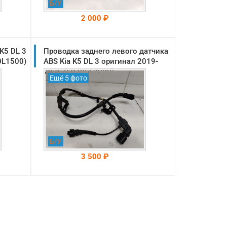
Б/У
2 000 ₽
K5 DL 3
Проводка заднего левого датчика
На складе: Раменское
-->
0L1500)
ABS Kia K5 DL 3 оригинал 2019-
2025 (59795L0000)
Ещё 5 фото
Б/У
3 500 ₽
На складе: Раменское
-->