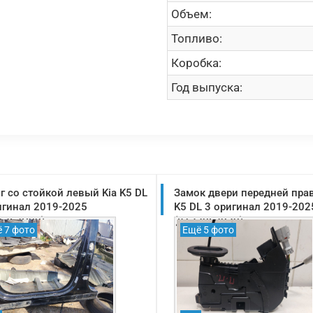
Объем:
Топливо:
Коробка:
Год выпуска:
г со стойкой левый Kia K5 DL
Замок двери передней прав
игинал 2019-2025
K5 DL 3 оригинал 2019-202
12L2D00)
(81320L2030)
 7 фото
Ещё 5 фото