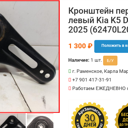
Кронштейн пе
левый Kia K5 D
2025 (62470L2
1 300 ₽
Положить в к
Наличие:
1 шт.
Б/У
г. Раменское, Карла Мар
+7 901 417-31-91
Работаем ЕЖЕДНЕВНО с 