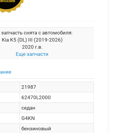
 запчасть снята с автомобиля:
Kia K5 (DL) III (2019-2026)
2020 г.в.
Еще запчасти
сание
21987
62470L2000
седан
G4KN
бензиновый