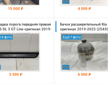
Б/У
15 000 ₽
4 000 ₽
адка порога передняя правая
На складе: Раменское
Бачок расширительный Kia 
На складе: Раменское
-->
-->
K5 DL 3 GT Line оригинал 2019-
оригинал 2019-2025 (2543
 (85883L2500WK)
 8 фото
Ещё 7 фото
Б/У
3 500 ₽
6 000 ₽
На складе: Раменское
На складе: Раменское
-->
-->