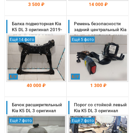
3 500 ₽
14 000 ₽
Балка подмоторная Kia
На складе: Раменское
Ремень безопасности
На складе: Раменское
-->
-->
K5 DL 3 оригинал 2019-
задний центральный Kia
2025 (62405L2300)
K5 DL 3 оригинал 2019-
Ещё 14 фото
Ещё 5 фото
2025 (89850L2100WK)
Б/У
Б/У
40 000 ₽
1 300 ₽
Бачок расширительный
На складе: Раменское
Порог со стойкой левый
На складе: Раменское
-->
-->
Kia K5 DL 3 оригинал
Kia K5 DL 3 оригинал
2019-2025
2019-2025
Ещё 7 фото
Ещё 7 фото
(25430L1500)
(71312L2D00)