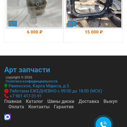
Б/У
Б/У
6 000 ₽
15 000 ₽
На складе: Раменское
На складе: Раменское
-->
-->
Арт запчасти
copyright © 2026
Политика конфиденциальности
Раменское, Карла Маркса, д.5
Работаем ЕЖЕДНЕВНО с 09:00 до 18:00 (МСК)
+7 901 417-31-91
Главная
Каталог
Шины диски
Доставка
Выкуп
Оплата
Контакты
Гарантия