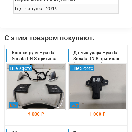
Год выпуска:
2019
С этим товаром покупают:
Кнопки руля Hyundai
Датчик удара Hyundai
Sonata DN 8 оригинал
Sonata DN 8 оригинал
(96700L1880SSW)
(95930S1000)
Ещё 9 фото
Ещё 3 фото
Б/У
Б/У
9 000 ₽
1 000 ₽