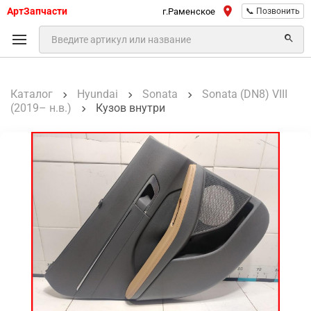
АртЗапчасти
г.Раменское
📞 Позвонить
Каталог
Hyundai
Sonata
Sonata (DN8) VIII
(2019– н.в.)
Кузов внутри