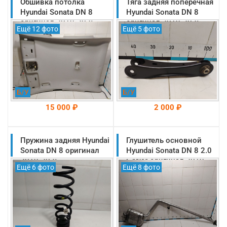
Обшивка потолка
На складе: Раменское
Тяга задняя поперечная
На складе: Раменское
-->
-->
Hyundai Sonata DN 8
Hyundai Sonata DN 8
оригинал 2019-2025
оригинал 2019-2025
Ещё 12 фото
Ещё 5 фото
(85310L1030MMH)
(55250L1100)
Б/У
Б/У
15 000 ₽
2 000 ₽
Пружина задняя Hyundai
На складе: Раменское
Глушитель основной
На складе: Раменское
-->
-->
Sonata DN 8 оригинал
Hyundai Sonata DN 8 2.0
2019-2025
G4NM оригинал 2019-
Ещё 6 фото
Ещё 8 фото
(55340L1100)
2025 (28710L1100)