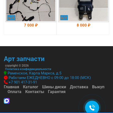
Б/У
Б/У
7 000 ₽
8 000 ₽
На складе: Раменское
На складе: Раменское
-->
-->
Арт запчасти
copyright © 2026
Политика конфиденциальности
Раменское, Карла Маркса, д.5
Работаем ЕЖЕДНЕВНО с 09:00 до 18:00 (МСК)
+7 901 417-31-91
Главная
Каталог
Шины диски
Доставка
Выкуп
Оплата
Контакты
Гарантия