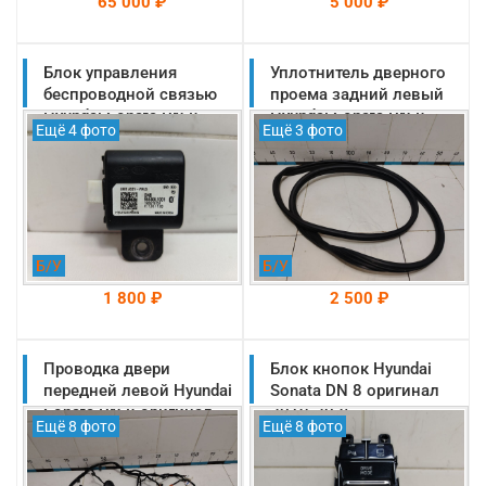
65 000 ₽
5 000 ₽
Блок управления
На складе: Раменское
Уплотнитель дверного
На складе: Раменское
-->
-->
беспроводной связью
проема задний левый
Hyundai Sonata DN 8
Hyundai Sonata DN 8
Ещё 4 фото
Ещё 3 фото
оригинал 2019-2025
оригинал 2019-2025
(955B0L1001)
(83110L1001)
Б/У
Б/У
1 800 ₽
2 500 ₽
Проводка двери
На складе: Раменское
Блок кнопок Hyundai
На складе: Раменское
-->
-->
передней левой Hyundai
Sonata DN 8 оригинал
Sonata DN 8 оригинал
2019-2025
Ещё 8 фото
Ещё 8 фото
2019-2025
(93300l1480nvc)
(91601L1180)