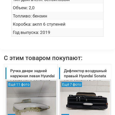
Объем:
2,0
Топливо:
бензин
Коробка:
акпп 6 ступеней
Год выпуска:
2019
С этим товаром покупают:
Ручка двери задней
Дефлектор воздушный
наружная левая Hyundai
правый Hyundai Sonata
Sonata DN 8 оригинал
DN 8 оригинал 2019-
Ещё 11 фото
Ещё 7 фото
2019-2025
2025 (97490L1000SRF)
(82651L1030)