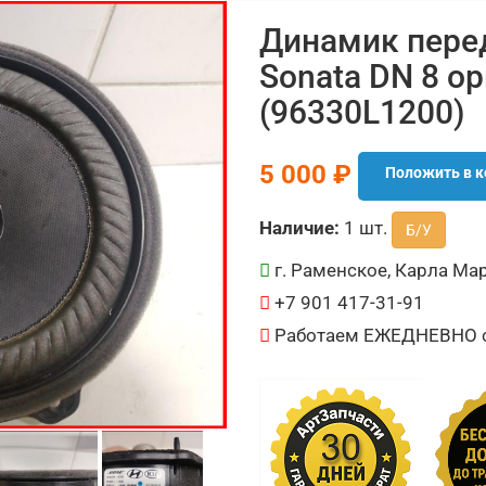
Динамик перед
Sonata DN 8 о
(96330L1200)
5 000 ₽
Положить в к
Наличие:
1 шт.
Б/У
г. Раменское, Карла Мар
+7 901 417-31-91
Работаем ЕЖЕДНЕВНО с 