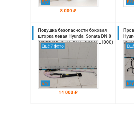
Б/У
Б/У
8 000 ₽
Подушка безопасности боковая
На складе: Раменское
Пров
-->
шторка левая Hyundai Sonata DN 8
Hyun
оригинал 2019-2025 (80410L1000)
2019
Ещё 7 фото
Ещё
Б/У
Б/У
14 000 ₽
На складе: Раменское
-->