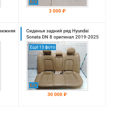
Б/У
3 000 ₽
 нижняя
Сиденья задний ряд Hyundai
На складе: Раменское
-->
Sonata DN 8 оригинал 2019-2025
(89100L1010VSE)
Ещё 13 фото
Б/У
30 000 ₽
На складе: Раменское
-->