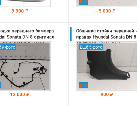
Б/У
9 900 ₽
5 000 ₽
одка переднего бампера
На складе: Раменское
Обшивка стойки передней
На складе: Раменское
-->
-->
dai Sonata DN 8 оригинал
правая Hyundai Sonata DN 8
-2025 (91840L1040)
оригинал 2019-2025
 9 фото
Ещё 5 фото
(85824L1000YTH)
Б/У
12 000 ₽
900 ₽
На складе: Раменское
На складе: Раменское
-->
-->