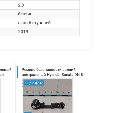
2,0
бензин
акпп 6 ступеней
2019
 левый
Ремень безопасности задний
ал
центральный Hyundai Sonata DN 8
оригинал 2019-2025
Ещё 6 фото
(89850L1100YTH)