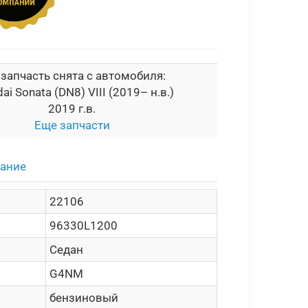
 запчасть снята с автомобиля:
ai Sonata (DN8) VIII (2019– н.в.)
2019 г.в.
Еще запчасти
сание
22106
96330L1200
Седан
G4NM
бензиновый