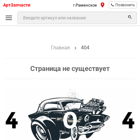
АртЗапчасти
г.Раменское
📞 Позвонить
Главная
404
Страница не существует