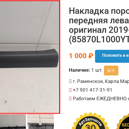
Накладка поро
передняя лева
оригинал 2019
(85870L1000Y
1 000 ₽
Положить в к
Наличие:
1 шт.
Б/У
г. Раменское, Карла Мар
+7 901 417-31-91
Работаем ЕЖЕДНЕВНО с 