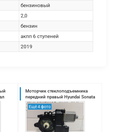
бензиновый
2,0
бензин
акпп 6 ступеней
2019
вый
Моторчик стеклоподъемника
ал
передний правый Hyundai Sonata
DN 8 оригинал 2019-2025
Ещё 4 фото
(82460L1010)