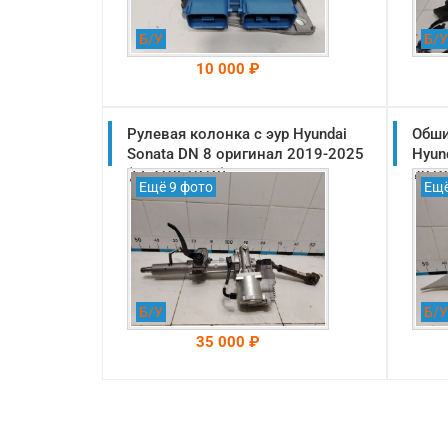
Б/У
Б/У
10 000 ₽
Рулевая колонка с эур Hyundai
На складе: Раменское
Обши
-->
Sonata DN 8 оригинал 2019-2025
Hyun
(56310L1010)
2019
Ещё 9 фото
Ещё
Б/У
Б/У
35 000 ₽
На складе: Раменское
-->