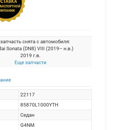
 запчасть снята с автомобиля:
ai Sonata (DN8) VIII (2019– н.в.)
2019 г.в.
Еще запчасти
сание
22117
85870L1000YTH
Седан
G4NM