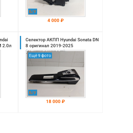
Б/У
4 000 ₽
ndai
Селектор АКПП Hyundai Sonata DN
На складе: Раменское
-->
 2.0л
8 оригинал 2019-2025
(467W0L1100SSW)
Ещё 9 фото
Б/У
18 000 ₽
На складе: Раменское
-->