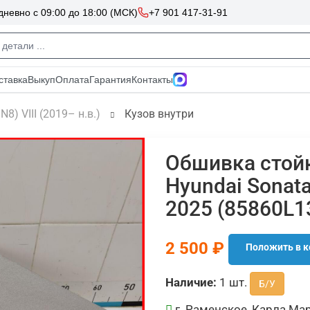
N8) VIII (2019– н.в.)
Кузов внутри
Обшивка стойк
Hyundai Sonata
2025 (85860L
2 500 ₽
Положить в к
Наличие:
1 шт.
Б/У
г. Раменское, Карла Мар