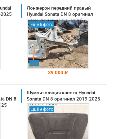
undai
Лонжерон передний правый
-2025
Hyundai Sonata DN 8 оригинал
2019-2025 (64502L1000)
Ещё 6 фото
Б/У
39 000 ₽
Шумоизоляция капота Hyundai
На складе: Раменское
-->
ta DN 8
Sonata DN 8 оригинал 2019-2025
025
(81125L1000)
Ещё 9 фото