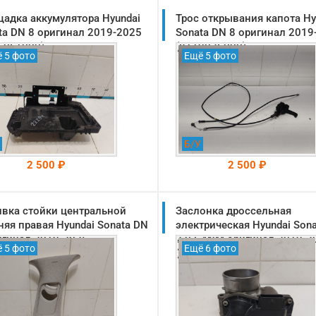
адка аккумулятора Hyundai
Трос открывания капота Hy
ta DN 8 оригинал 2019-2025
Sonata DN 8 оригинал 2019
50L1000)
(811903S000)
 5 фото
Ещё 5 фото
Б/У
2 500 ₽
2 500 ₽
вка стойки центральной
На складе: Раменское
Заслонка дроссельная
На складе: Раменское
-->
-->
няя правая Hyundai Sonata DN
электрическая Hyundai Sona
игинал 2019-2025
2.0 G4NM оригинал 2019-2
 5 фото
Ещё 6 фото
840L1400MMH)
(351002J101)