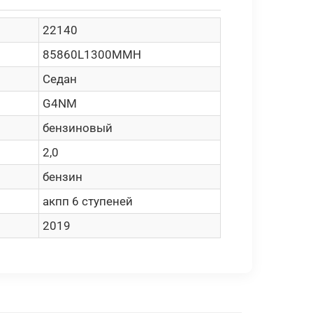
22140
85860L1300MMH
Седан
G4NM
бензиновый
2,0
бензин
акпп 6 ступеней
2019