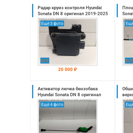
Радар круиз контроля Hyundai
Площ
Sonata DN 8 оригинал 2019-2025
Sona
(99110L1000)
(371
Ещё 3 фото
Ещё
Б/У
Б/У
20 000 ₽
Активатор лючка бензобака
На складе: Раменское
Обши
-->
Hyundai Sonata DN 8 оригинал
верх
2019-2025 (81550L1000)
8 ор
Ещё 4 фото
Ещё
(85