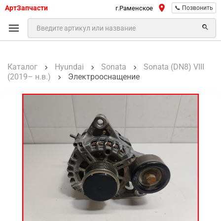
АртЗапчасти
г.Раменское
📞 Позвонить
Каталог
Hyundai
Sonata
Sonata (DN8) VIII
(2019– н.в.)
Электрооснащение