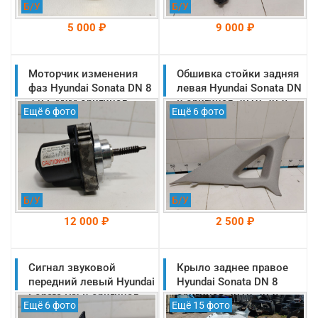
Б/У
Б/У
5 000 ₽
9 000 ₽
Моторчик изменения
На складе: Раменское
Обшивка стойки задняя
На складе: Раменское
-->
-->
фаз Hyundai Sonata DN 8
левая Hyundai Sonata DN
2.0 G4NM оригинал
8 оригинал 2019-2025
Ещё 6 фото
Ещё 6 фото
2019-2025
(85850L1300MMH)
(394052E000)
Б/У
Б/У
12 000 ₽
2 500 ₽
Сигнал звуковой
На складе: Раменское
Крыло заднее правое
На складе: Раменское
-->
-->
передний левый Hyundai
Hyundai Sonata DN 8
Sonata DN 8 оригинал
оригинал 2019-2025
Ещё 6 фото
Ещё 15 фото
2019-2025
(71504L1C00)