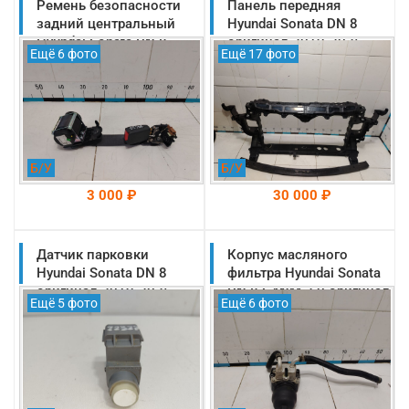
Ремень безопасности
Панель передняя
задний центральный
Hyundai Sonata DN 8
Hyundai Sonata DN 8
оригинал 2019-2025
Ещё 6 фото
Ещё 17 фото
оригинал 2019-2025
(64101L1000)
(89850L1100YTH)
Б/У
Б/У
3 000 ₽
30 000 ₽
Датчик парковки
На складе: Раменское
Корпус масляного
На складе: Раменское
-->
-->
Hyundai Sonata DN 8
фильтра Hyundai Sonata
оригинал 2019-2025
DN 8 G4NM 2.0 оригинал
Ещё 5 фото
Ещё 6 фото
(99350L1000)
2019-2025
(263002JTA1)