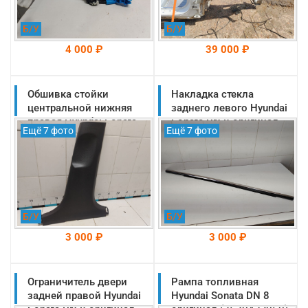
Б/У
Б/У
4 000 ₽
39 000 ₽
Обшивка стойки
На складе: Раменское
Накладка стекла
На складе: Раменское
-->
-->
центральной нижняя
заднего левого Hyundai
правая Hyundai Sonata
Sonata DN 8 оригинал
Ещё 7 фото
Ещё 7 фото
DN 8 оригинал 2019-
2019-2025
2025 (85845L1000YTH)
(83210L1000)
Б/У
Б/У
3 000 ₽
3 000 ₽
Ограничитель двери
На складе: Раменское
Рампа топливная
На складе: Раменское
-->
-->
задней правой Hyundai
Hyundai Sonata DN 8