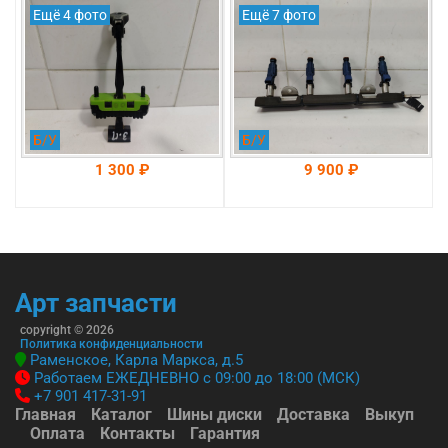
Sonata DN 8 оригинал
оригинал (353042J050)
Ещё 4 фото
Ещё 7 фото
2019-2025
(77990L1000)
Б/У
Б/У
1 300 ₽
9 900 ₽
На складе: Раменское
На складе: Раменское
-->
-->
Арт запчасти
copyright © 2026
Политика конфиденциальности
Раменское, Карла Маркса, д.5
Работаем ЕЖЕДНЕВНО с 09:00 до 18:00 (МСК)
+7 901 417-31-91
Главная
Каталог
Шины диски
Доставка
Выкуп
Оплата
Контакты
Гарантия