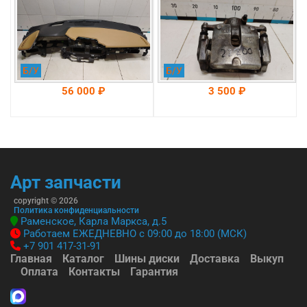
(58110L1000)
Б/У
Б/У
56 000 ₽
3 500 ₽
На складе: Раменское
На складе: Раменское
-->
-->
Арт запчасти
copyright © 2026
Политика конфиденциальности
Раменское, Карла Маркса, д.5
Работаем ЕЖЕДНЕВНО с 09:00 до 18:00 (МСК)
+7 901 417-31-91
Главная
Каталог
Шины диски
Доставка
Выкуп
Оплата
Контакты
Гарантия