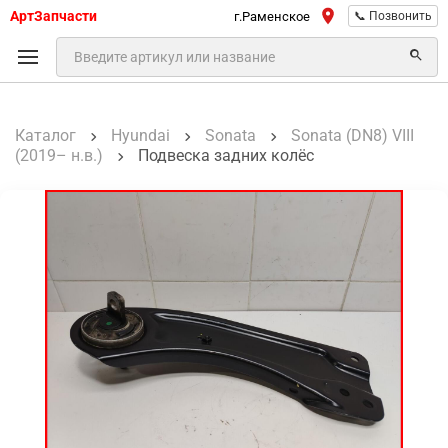
АртЗапчасти
г.Раменское
📞 Позвонить
Каталог
Hyundai
Sonata
Sonata (DN8) VIII
(2019– н.в.)
Подвеска задних колёс