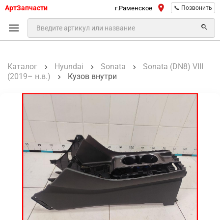
АртЗапчасти
г.Раменское
📞 Позвонить
Каталог
Hyundai
Sonata
Sonata (DN8) VIII
(2019– н.в.)
Кузов внутри