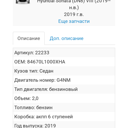
Hyundai Sonata (DN8) VIII (2019–
н.в.)
2019 г.в.
Еще запчасти
Описание
Доп. описание
Артикул:
22233
OEM:
84670L1000XHA
Кузов тип:
Седан
Двигатель номер:
G4NM
Тип двигателя:
бензиновый
Объем:
2,0
Топливо:
бензин
Коробка:
акпп 6 ступеней
Год выпуска:
2019