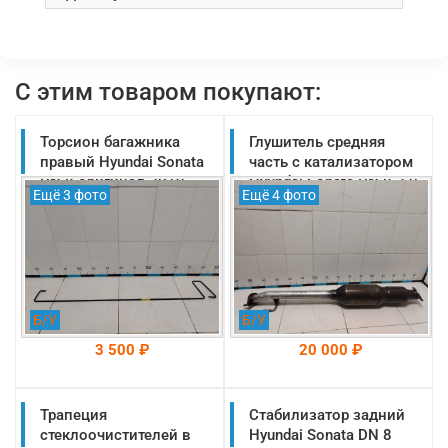
С этим товаром покупают:
Торсион багажника
Глушитель средняя
правый Hyundai Sonata
часть с катализатором
DN 8 оригинал 2019-
Hyundai Sonata DN 8 2.0
Ещё 3 фото
Ещё 4 фото
2025 (81296L1000)
G4NM оригинал
(28600L1100)
Б/У
Б/У
3 500 ₽
20 000 ₽
Трапеция
На складе: Раменское
Стабилизатор задний
На складе: Раменское
-->
-->
стеклоочистителей в
Hyundai Sonata DN 8