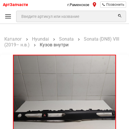
АртЗапчасти
г.Раменское
📞 Позвонить
Каталог
Hyundai
Sonata
Sonata (DN8) VIII
(2019– н.в.)
Кузов внутри