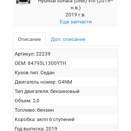
Hyundai Sonata (DN8) VIII (2019–
н.в.)
2019 г.в.
Еще запчасти
Описание
Доп. описание
Артикул:
22239
OEM:
84795L1300YTH
Кузов тип:
Седан
Двигатель номер:
G4NM
Тип двигателя:
бензиновый
Объем:
2,0
Топливо:
бензин
Коробка:
акпп 6 ступеней
Год выпуска:
2019