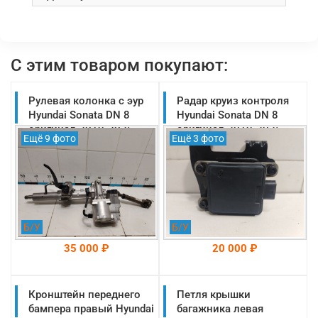
С этим товаром покупают:
Рулевая колонка с эур
Радар круиз контроля
Hyundai Sonata DN 8
Hyundai Sonata DN 8
оригинал 2019-2025
оригинал 2019-2025
Ещё 9 фото
Ещё 3 фото
(56310L1010)
(99110L1000)
Б/У
Б/У
35 000 ₽
20 000 ₽
Кронштейн переднего
На складе: Раменское
Петля крышки
На складе: Раменское
-->
-->
бампера правый Hyundai
багажника левая