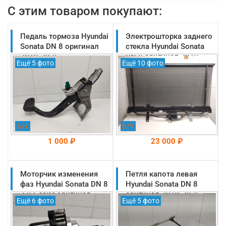
С этим товаром покупают:
Педаль тормоза Hyundai
Электрошторка заднего
Sonata DN 8 оригинал
стекла Hyundai Sonata
2019-2025
DN 8 оригинал 2019-
Ещё 5 фото
Ещё 10 фото
(32800L1100)
2025 (85690L1000)
Б/У
Б/У
1 000 ₽
23 000 ₽
Моторчик изменения
На складе: Раменское
Петля капота левая
На складе: Раменское
-->
-->
фаз Hyundai Sonata DN 8
Hyundai Sonata DN 8
2.0 G4NM оригинал
оригинал 2019-2025
Ещё 6 фото
Ещё 5 фото
2019-2025
(66910L1000)
(394052E000)