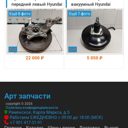
-->
-->
передний левый Hyundai
вакуумный Hyundai
Sonata DN 8 оригинал
Sonata DN 8 оригинал
Ещё 8 фото
Ещё 7 фото
2019-2025
(59110L1100)
(51710L1500)
Б/У
Б/У
22 000 ₽
5 050 ₽
На складе: Раменское
На складе: Раменское
-->
-->
Арт запчасти
copyright © 2026
Политика конфиденциальности
Раменское, Карла Маркса, д.5
Работаем ЕЖЕДНЕВНО с 09:00 до 18:00 (МСК)
+7 901 417-31-91
Главная
Каталог
Шины диски
Доставка
Выкуп