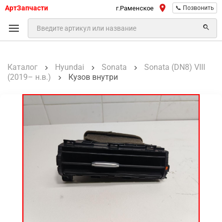
АртЗапчасти
г.Раменское
📞 Позвонить
Каталог
Hyundai
Sonata
Sonata (DN8) VIII
(2019– н.в.)
Кузов внутри